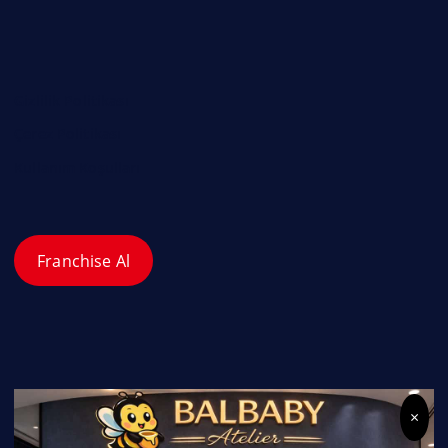
Gizlilik Politikası
Çerez Politikası
Kullanım Koşulları
Franchise Al
×