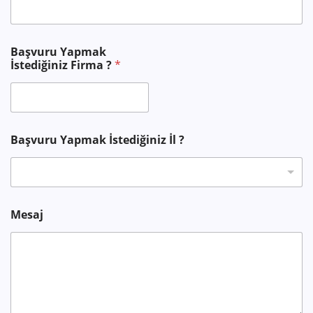
?
Başvuru Yapmak
B
İstediğiniz Firma ?
*
a
ş
v
u
r
u
Başvuru Yapmak İstediğiniz İl ?
Mesaj