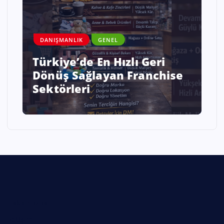
DANIŞMANLIK
GENEL
Savaş ve Kriz Ortamında
Enflasyonist Bir Ülkede İş
Kurmak mı Sabretmek mi?
Hakkımızda
İletişim