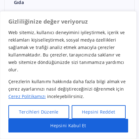
Gıda
Güney Kore Bayilikleri
Gizliliğinize değer veriyoruz
Güzellik Merkezi bayilikleri
Web sitemiz, kullanıcı deneyimini iyileştirmek, içerik ve
Hindistan Bayilikleri
reklamları kişiselleştirmek, sosyal medya özellikleri
Hizmet
sağlamak ve trafiği analiz etmek amacıyla çerezler
Hollanda Bayilikleri
kullanmaktadır. Bu çerezler, tarayıcınızda saklanır ve
web sitemize döndüğünüzde sizi tanımamıza yardımcı
İngiltere bayilikleri
olur.
İspanya Bayilikleri
Çerezlerin kullanımı hakkında daha fazla bilgi almak ve
İsveç Bayilikleri
çerez ayarlarınızı nasıl değiştireceğinizi öğrenmek için
İsviçre Bayilikleri
Çerez Politikamızı
inceleyebilirsiniz.
İtalya Bayilikleri
Tercihleri Düzenle
Hepsini Reddet
Japonya Bayilikleri
Hepsini Kabul Et
Kadın Giyim
Hızlı Bayilik Al
Öneri & Şikayet
Kanada Bayilikleri