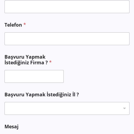
Telefon
*
S
Başvuru Yapmak
o
İstediğiniz Firma ?
*
y
a
d
*
S
o
Başvuru Yapmak İstediğiniz İl ?
y
a
d
Mesaj