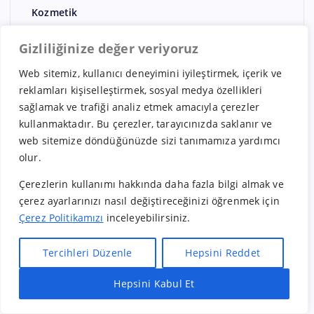
Kozmetik
Kuru Temizleme
Gizliliğinize değer veriyoruz
kuruyemiş
Web sitemiz, kullanıcı deneyimini iyileştirmek, içerik ve
Kurye
reklamları kişiselleştirmek, sosyal medya özellikleri
Lahmacun / Pide
sağlamak ve trafiği analiz etmek amacıyla çerezler
kullanmaktadır. Bu çerezler, tarayıcınızda saklanır ve
Meksika Bayilikleri
web sitemize döndüğünüzde sizi tanımamıza yardımcı
Mobilya – Dekorasyon
olur.
Oto Ekspertiz
Çerezlerin kullanımı hakkında daha fazla bilgi almak ve
Otomat
çerez ayarlarınızı nasıl değiştireceğinizi öğrenmek için
Çerez Politikamızı
inceleyebilirsiniz.
Otomotiv
Restoran
Tercihleri Düzenle
Hepsini Reddet
Rusya Bayilikleri
Hepsini Kabul Et
Hızlı Bayilik Al
Öneri & Şikayet
Sağlık