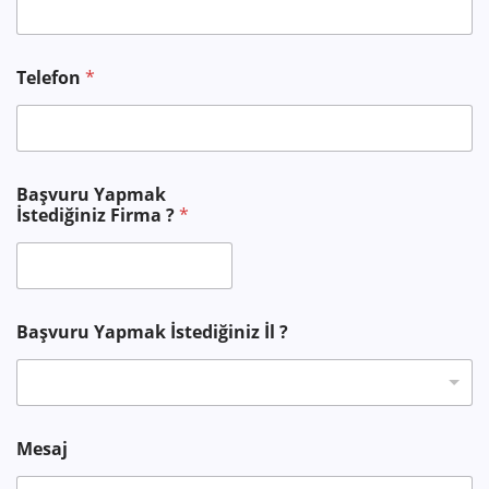
İ
Telefon
*
s
t
e
d
i
ğ
Başvuru Yapmak
i
İstediğiniz Firma ?
*
n
i
z
*
M
e
Başvuru Yapmak İstediğiniz İl ?
s
a
j
Mesaj