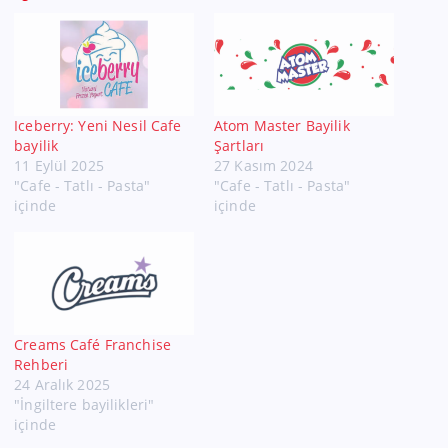
Iceberry: Yeni Nesil Cafe
Atom Master Bayilik
bayilik
Şartları
11 Eylül 2025
27 Kasım 2024
"Cafe - Tatlı - Pasta"
"Cafe - Tatlı - Pasta"
içinde
içinde
Creams Café Franchise
Rehberi
24 Aralık 2025
"İngiltere bayilikleri"
içinde