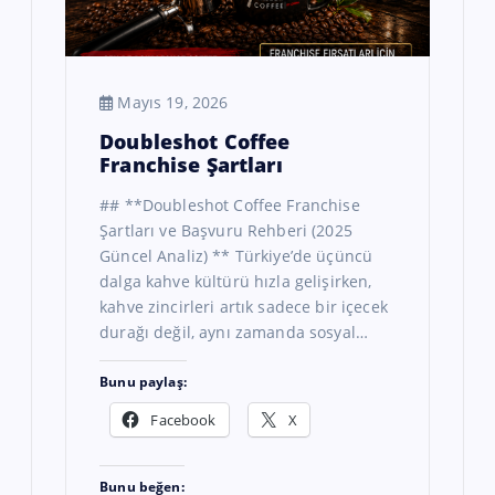
Mayıs 19, 2026
Doubleshot Coffee
Franchise Şartları
## **Doubleshot Coffee Franchise
Şartları ve Başvuru Rehberi (2025
Güncel Analiz) ** Türkiye’de üçüncü
dalga kahve kültürü hızla gelişirken,
kahve zincirleri artık sadece bir içecek
durağı değil, aynı zamanda sosyal…
Bunu paylaş:
Facebook
X
Bunu beğen: