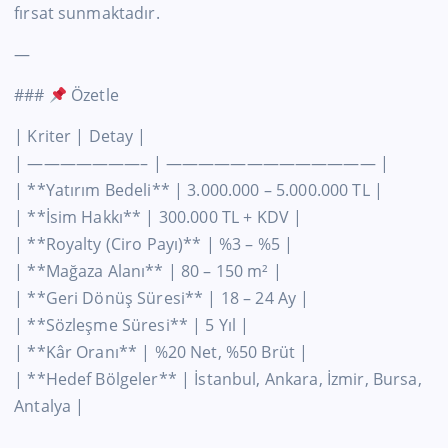
fırsat sunmaktadır.
—
###
Özetle
| Kriter | Detay |
| ———————– | ————————————— |
| **Yatırım Bedeli** | 3.000.000 – 5.000.000 TL |
| **İsim Hakkı** | 300.000 TL + KDV |
| **Royalty (Ciro Payı)** | %3 – %5 |
| **Mağaza Alanı** | 80 – 150 m² |
| **Geri Dönüş Süresi** | 18 – 24 Ay |
| **Sözleşme Süresi** | 5 Yıl |
| **Kâr Oranı** | %20 Net, %50 Brüt |
| **Hedef Bölgeler** | İstanbul, Ankara, İzmir, Bursa,
Antalya |
—