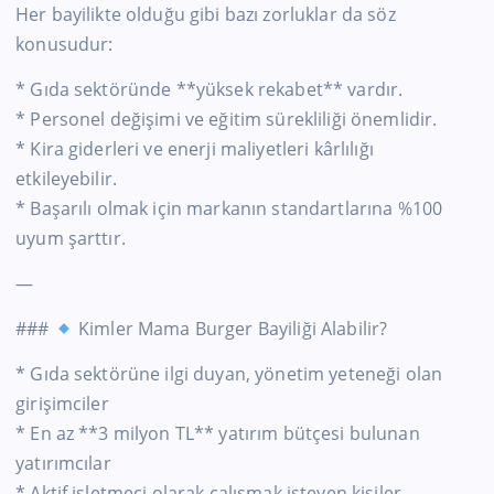
Her bayilikte olduğu gibi bazı zorluklar da söz
konusudur:
* Gıda sektöründe **yüksek rekabet** vardır.
* Personel değişimi ve eğitim sürekliliği önemlidir.
* Kira giderleri ve enerji maliyetleri kârlılığı
etkileyebilir.
* Başarılı olmak için markanın standartlarına %100
uyum şarttır.
—
###
Kimler Mama Burger Bayiliği Alabilir?
* Gıda sektörüne ilgi duyan, yönetim yeteneği olan
girişimciler
* En az **3 milyon TL** yatırım bütçesi bulunan
yatırımcılar
* Aktif işletmeci olarak çalışmak isteyen kişiler