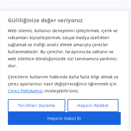
Arşivler
Gizliliğinize değer veriyoruz
Web sitemiz, kullanıcı deneyimini iyileştirmek, içerik ve
Temmuz 2026
reklamları kişiselleştirmek, sosyal medya özellikleri
sağlamak ve trafiği analiz etmek amacıyla çerezler
Mayıs 2026
kullanmaktadır. Bu çerezler, tarayıcınızda saklanır ve
Nisan 2026
web sitemize döndüğünüzde sizi tanımamıza yardımcı
olur.
Mart 2026
Şubat 2026
Çerezlerin kullanımı hakkında daha fazla bilgi almak ve
çerez ayarlarınızı nasıl değiştireceğinizi öğrenmek için
Ocak 2026
Çerez Politikamızı
inceleyebilirsiniz.
Aralık 2025
Tercihleri Düzenle
Hepsini Reddet
Kasım 2025
Ekim 2025
Hepsini Kabul Et
Hızlı Bayilik Al
Öneri & Şikayet
Eylül 2025