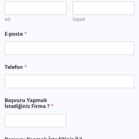
Ad
Soyad
E-posta
*
Telefon
*
F
Başvuru Yapmak
i
İstediğiniz Firma ?
*
r
m
a
A
d
F