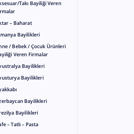
ksesuar/Takı Bayiliği Veren
irmalar
ktar – Baharat
lmanya Bayilikleri
nne / Bebek / Çocuk Ürünleri
ayiliği Veren Firmalar
vustralya Bayilikleri
vusturya Bayilikleri
yakkabı
zerbaycan Bayilikleri
ezilya Bayilikleri
fe – Tatlı – Pasta