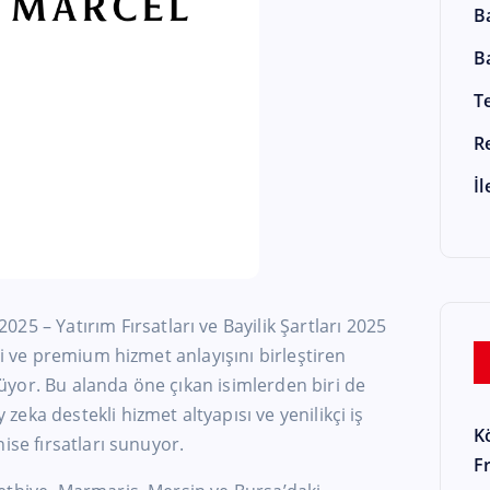
B
B
T
R
İ
2025 – Yatırım Fırsatları ve Bayilik Şartları 2025
ji ve premium hizmet anlayışını birleştiren
yor. Bu alanda öne çıkan isimlerden biri de
eka destekli hizmet altyapısı ve yenilikçi iş
K
ise fırsatları sunuyor.
F