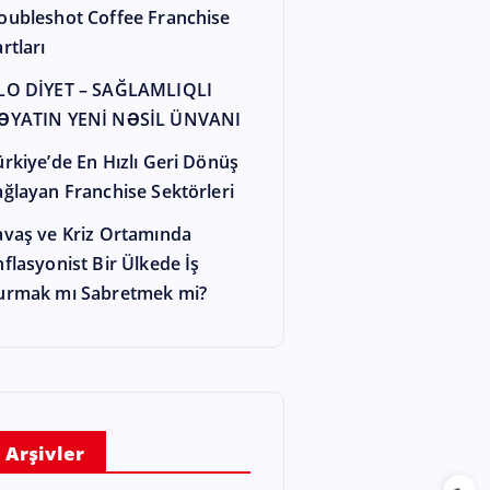
oubleshot Coffee Franchise
rtları
LO DİYET – SAĞLAMLIQLI
ƏYATIN YENİ NƏSİL ÜNVANI
ürkiye’de En Hızlı Geri Dönüş
ağlayan Franchise Sektörleri
avaş ve Kriz Ortamında
nflasyonist Bir Ülkede İş
urmak mı Sabretmek mi?
Arşivler