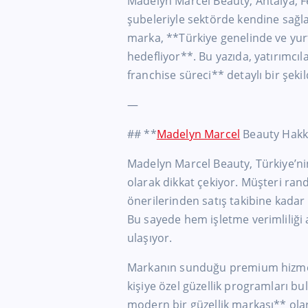
Madelyn Marcel Beauty, Antalya, F
şubeleriyle sektörde kendine sağla
marka, **Türkiye genelinde ve yur
hedefliyor**. Bu yazıda, yatırımcılar
franchise süreci** detaylı bir şekil
—
## **
Madelyn Marcel
Beauty Hakk
Madelyn Marcel Beauty, Türkiye’nin
olarak dikkat çekiyor. Müşteri r
önerilerinden satış takibine kadar
Bu sayede hem işletme verimliliğ
ulaşıyor.
Markanın sunduğu premium hizmetl
kişiye özel güzellik programları bu
modern bir güzellik markası** olar