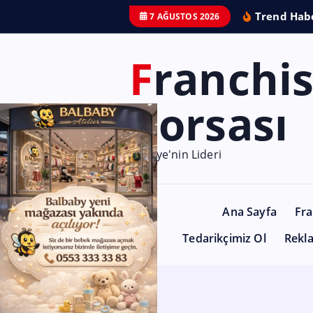
Trend Habe
7 AĞUSTOS 2026
Franchise
Borsası
Türkiye'nin Lideri
Ana Sayfa
Fra
Tedarikçimiz Ol
Rekl