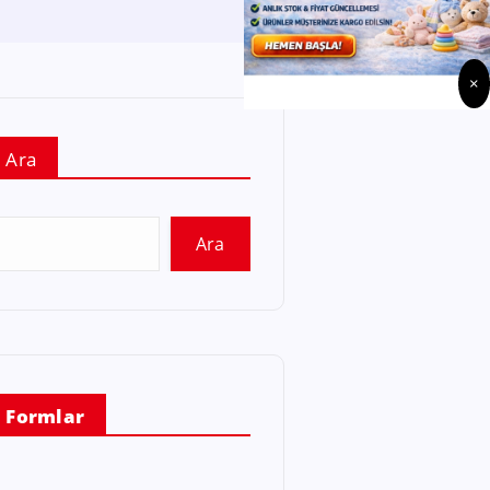
×
Ara
Ara
Formlar