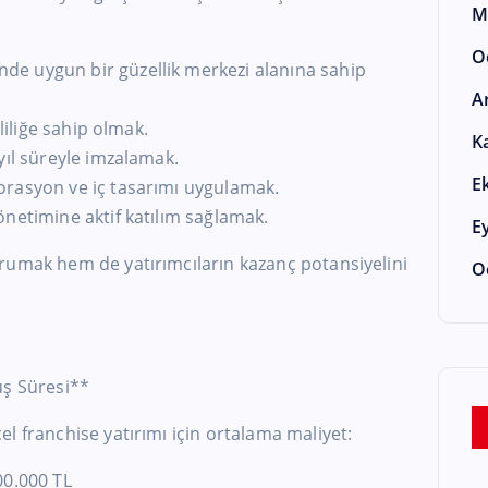
M
O
e uygun bir güzellik merkezi alanına sahip
A
rliliğe sahip olmak.
K
yıl süreyle imzalamak.
E
orasyon ve iç tasarımı uygulamak.
netimine aktif katılım sağlamak.
E
rumak hem de yatırımcıların kazanç potansiyelini
O
üş Süresi**
l franchise yatırımı için ortalama maliyet:
00.000 TL