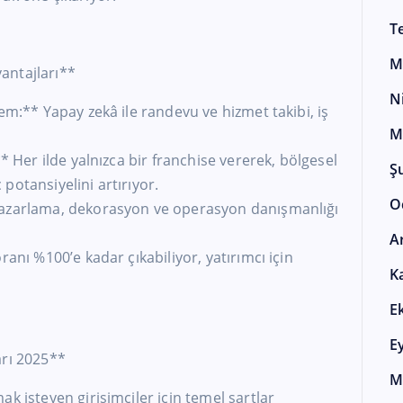
T
M
antajları**
N
em:** Yapay zekâ ile randevu ve hizmet takibi, iş
M
** Her ilde yalnızca bir franchise vererek, bölgesel
Ş
potansiyelini artırıyor.
O
pazarlama, dekorasyon ve operasyon danışmanlığı
A
ranı %100’e kadar çıkabiliyor, yatırımcı için
K
E
E
arı 2025**
M
k isteyen girişimciler için temel şartlar