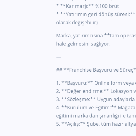
* **Kar marjı:** %100 brüt
* **Yatırımın geri dönüş süresi:** 
olarak değişebilir)
Marka, yatırımcısına **tam operas
hale gelmesini sağlıyor.
—
## **Franchise Başvuru ve Süreç
1. **Başvuru:** Online form veya d
2. **Değerlendirme:** Lokasyon ve 
3. **Sözleşme:** Uygun adaylarla 
4. **Kurulum ve Eğitim:** Mağaz
eğitimi marka danışmanlığı ile ta
5. **Açılış:** Şube, tüm hazır altya