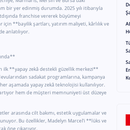
ethiye, Marmaris, Mersin ve Bursa’daki
D
m bir yer edinmiş durumda. 2025 yılı itibarıyla
Şa
tdışında franchise vererek büyümeyi
 için **bayilik şartları, yatırım maliyeti, kârlılık ve
A
de anlatılıyor.
H
T
S
ında**
S
 ilk **yapay zekâ destekli güzellik merkezi**
E
andevularından sadakat programlarına, kampanya
K
 her aşamada yapay zekâ teknolojisi kullanılıyor.
i artıyor hem de müşteri memnuniyeti üst düzeye
er arasında cilt bakımı, estetik uygulamalar ve
lunuyor. Bu özellikler, Madelyn Marcel’i **lüks ve
ak öne çıkarıyor.