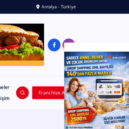
Antalya - Türkiye
meler
Franchise Ara
tişim