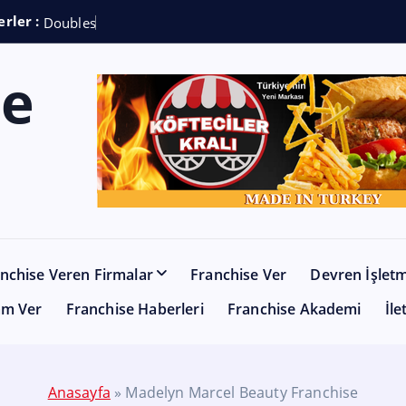
rler :
D
o
u
b
l
e
s
h
o
t
C
o
f
nchise Veren Firmalar
Franchise Ver
Devren İşlet
am Ver
Franchise Haberleri
Franchise Akademi
İle
Anasayfa
»
Madelyn Marcel Beauty Franchise