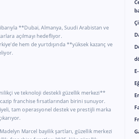
C
ba
Çi
tibarıyla **Dubai, Almanya, Suudi Arabistan ve
D
arlara açılmayı hedefliyor.
ürkiye’de hem de yurtdışında **yüksek kazanç ve
D
liyor.
d
E-
E
likçi ve teknoloji destekli güzellik merkezi**
E
 cazip franchise fırsatlarından birini sunuyor.
F
iyeli, tam operasyonel destek ve prestijli marka
çıkarıyor.
F
adelyn Marcel bayilik şartları, güzellik merkezi
G