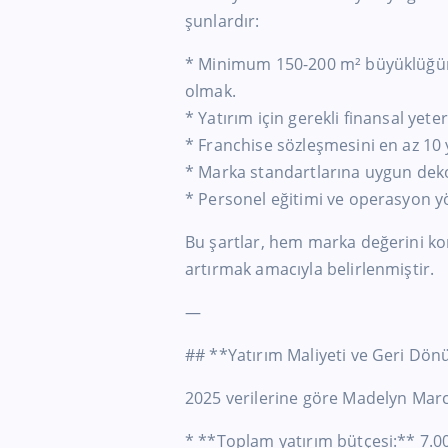
şunlardır:
* Minimum 150-200 m² büyüklüğünd
olmak.
* Yatırım için gerekli finansal yete
* Franchise sözleşmesini en az 10 
* Marka standartlarına uygun dek
* Personel eğitimi ve operasyon yö
Bu şartlar, hem marka değerini ko
artırmak amacıyla belirlenmiştir.
—
## **Yatırım Maliyeti ve Geri Dön
2025 verilerine göre Madelyn Marce
* **Toplam yatırım bütçesi:** 7.0