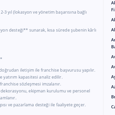
A
F
2-3 yıl (lokasyon ve yönetim başarısına bağlı
A
A
yon desteği** sunarak, kısa sürede şubenin kârlı
A
B
A
**
A
oğrudan iletişim ile franchise başvurusu yapılır.
A
yatırım kapasitesi analiz edilir.
franchise sözleşmesi imzalanır.
A
a dekorasyonu, ekipman kurulumu ve personel
Br
mamlanır.
pısı ve pazarlama desteği ile faaliyete geçer.
Ca