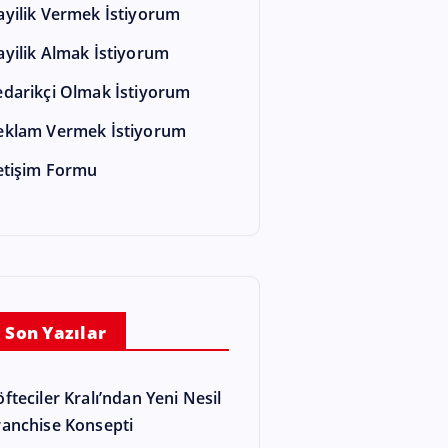
ayilik Vermek İstiyorum
ayilik Almak İstiyorum
edarikçi Olmak İstiyorum
eklam Vermek İstiyorum
letişim Formu
Son Yazılar
öfteciler Kralı’ndan Yeni Nesil
ranchise Konsepti