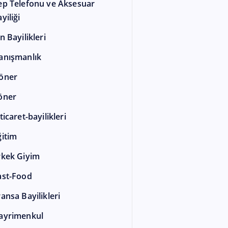
ep Telefonu ve Aksesuar
yiliği
n Bayilikleri
anışmanlık
öner
öner
ticaret-bayilikleri
ğitim
rkek Giyim
ast-Food
ransa Bayilikleri
ayrimenkul