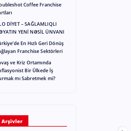
oubleshot Coffee Franchise
rtları
LO DİYET – SAĞLAMLIQLI
ƏYATIN YENİ NƏSİL ÜNVANI
ürkiye’de En Hızlı Geri Dönüş
ağlayan Franchise Sektörleri
avaş ve Kriz Ortamında
nflasyonist Bir Ülkede İş
urmak mı Sabretmek mi?
Arşivler