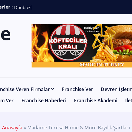
rler :
D
o
u
b
l
e
s
h
o
t
C
o
f
nchise Veren Firmalar
Franchise Ver
Devren İşlet
am Ver
Franchise Haberleri
Franchise Akademi
İle
Anasayfa
»
Madame Teresa Home & More Bayilik Şartları