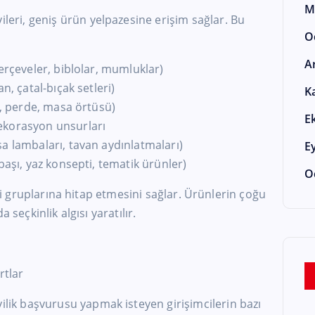
M
ri, geniş ürün yelpazesine erişim sağlar. Bu
O
A
erçeveler, biblolar, mumluklar)
n, çatal-bıçak setleri)
K
k, perde, masa örtüsü)
E
ekorasyon unsurları
a lambaları, tavan aydınlatmaları)
E
başı, yaz konsepti, tematik ürünler)
O
eri gruplarına hitap etmesini sağlar. Ürünlerin çoğu
 seçkinlik algısı yaratılır.
rtlar
k başvurusu yapmak isteyen girişimcilerin bazı