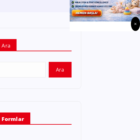
×
Ara
Ara
Formlar