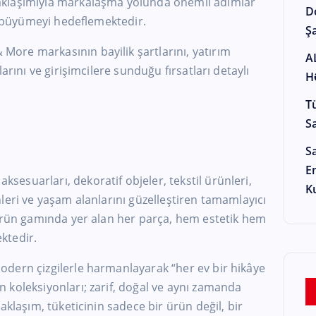
aklaşımıyla markalaşma yolunda önemli adımlar
D
le büyümeyi hedeflemektedir.
Şa
ore markasının bayilik şartlarını, yatırım
A
arını ve girişimcilere sunduğu fırsatları detaylı
H
T
S
S
E
aksesuarları, dekoratif objeler, tekstil ürünleri,
K
leri ve yaşam alanlarını güzelleştiren tamamlayıcı
 Ürün gamında yer alan her parça, hem estetik hem
ektedir.
dern çizgilerle harmanlayarak “her ev bir hikâye
 koleksiyonları; zarif, doğal ve aynı zamanda
aklaşım, tüketicinin sadece bir ürün değil, bir