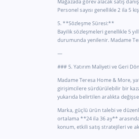
Mağazada görev alacak satış danış
Personel sayısı genellikle 2 ila 5 ki
5. **Sözleşme Süresi:**
Bayilik sözleşmeleri genellikle 5 yıl
durumunda yenilenir. Madame Ter
—
### 5. Yatırım Maliyeti ve Geri Dö
Madame Teresa Home & More, yatır
girişimcilere sürdürülebilir bir k
yukarıda belirtilen aralıkta değişse
Marka, güçlü ürün talebi ve düzenl
ortalama **24 ila 36 ay** arasın
konum, etkili satış stratejileri ve a