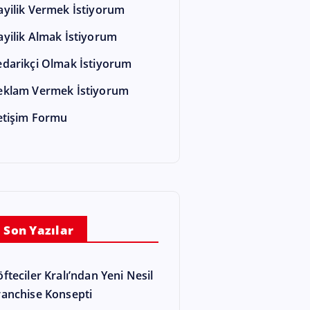
ayilik Vermek İstiyorum
ayilik Almak İstiyorum
edarikçi Olmak İstiyorum
eklam Vermek İstiyorum
letişim Formu
Son Yazılar
öfteciler Kralı’ndan Yeni Nesil
ranchise Konsepti