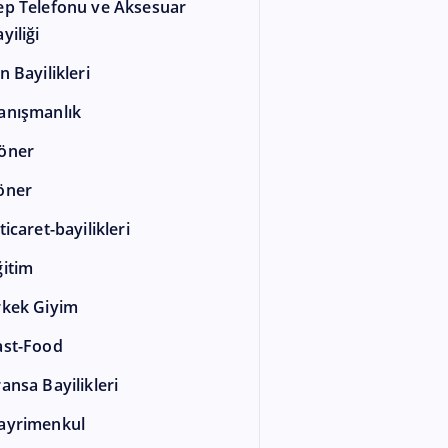
ep Telefonu ve Aksesuar
yiliği
n Bayilikleri
anışmanlık
öner
öner
ticaret-bayilikleri
ğitim
rkek Giyim
ast-Food
ransa Bayilikleri
ayrimenkul