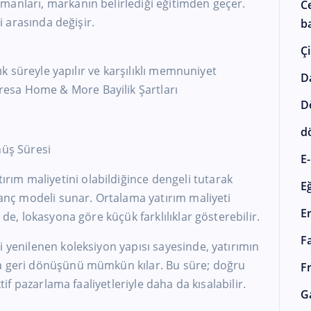
manları, markanın belirlediği eğitimden geçer.
C
şi arasında değişir.
ba
Çi
lık süreyle yapılır ve karşılıklı memnuniyet
D
esa Home & More Bayilik Şartları
D
d
nüş Süresi
E-
ım maliyetini olabildiğince dengeli tutarak
E
azanç modeli sunar. Ortalama yatırım maliyeti
E
 de, lokasyona göre küçük farklılıklar gösterebilir.
F
i yenilenen koleksiyon yapısı sayesinde, yatırımın
da geri dönüşünü mümkün kılar. Bu süre; doğru
F
ktif pazarlama faaliyetleriyle daha da kısalabilir.
G