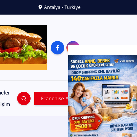
Antalya - Türkiye
meler
Franchise Ara
tişim