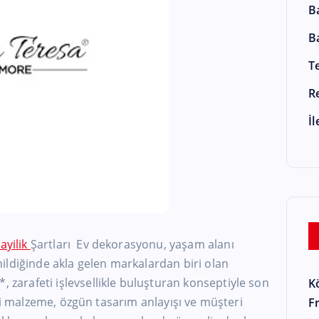
B
B
T
R
İ
ayilik
Şartları Ev dekorasyonu, yaşam alanı
ildiğinde akla gelen markalardan biri olan
arafeti işlevsellikle buluşturan konseptiyle son
K
eli malzeme, özgün tasarım anlayışı ve müşteri
F