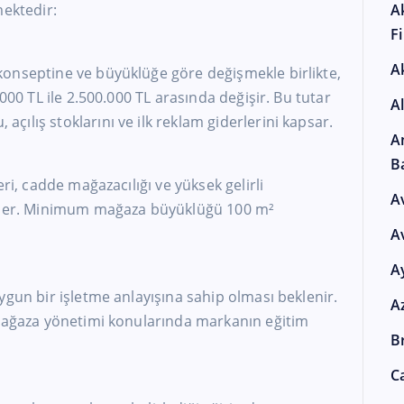
mektedir:
A
F
A
onseptine ve büyüklüğe göre değişmekle birlikte,
.000 TL ile 2.500.000 TL arasında değişir. Bu tutar
A
ılış stoklarını ve ilk reklam giderlerini kapsar.
A
B
ri, cadde mağazacılığı ve yüksek gelirli
A
 eder. Minimum mağaza büyüklüğü 100 m²
A
A
ygun bir işletme anlayışına sahip olması beklenir.
A
 mağaza yönetimi konularında markanın eğitim
Br
Ca