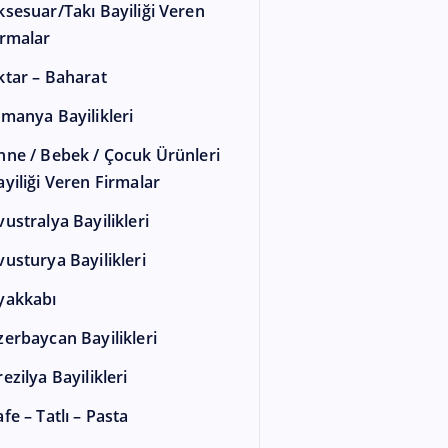
ksesuar/Takı Bayiliği Veren
irmalar
ktar – Baharat
lmanya Bayilikleri
nne / Bebek / Çocuk Ürünleri
ayiliği Veren Firmalar
vustralya Bayilikleri
vusturya Bayilikleri
yakkabı
zerbaycan Bayilikleri
ezilya Bayilikleri
fe – Tatlı – Pasta