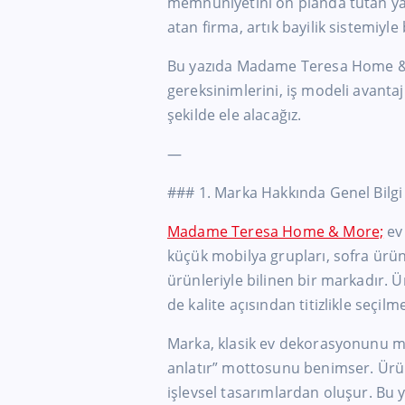
memnuniyetini ön planda tutan y
atan firma, artık bayilik sistemiy
Bu yazıda Madame Teresa Home & M
gereksinimlerini, iş modeli avantajl
şekilde ele alacağız.
—
### 1. Marka Hakkında Genel Bilgi
Madame Teresa Home & More;
ev 
küçük mobilya grupları, sofra ürün
ürünleriyle bilinen bir markadır.
de kalite açısından titizlikle seçilm
Marka, klasik ev dekorasyonunu mo
anlatır” mottosunu benimser. Ürün
işlevsel tasarımlardan oluşur. Bu y