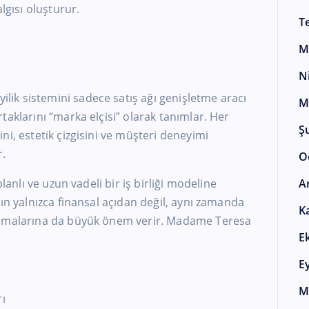
lgısı oluşturur.
T
M
N
k sistemini sadece satış ağı genişletme aracı
M
taklarını “marka elçisi” olarak tanımlar. Her
Ş
ni, estetik çizgisini ve müşteri deneyimi
r.
O
planlı ve uzun vadeli bir iş birliği modeline
A
rın yalnızca finansal açıdan değil, aynı zamanda
K
olmalarına da büyük önem verir. Madame Teresa
E
E
M
rı