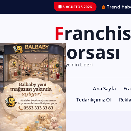
Trend Habe
6 AĞUSTOS 2026
Franchise
Borsası
Türkiye'nin Lideri
Ana Sayfa
Fra
Tedarikçimiz Ol
Rekl