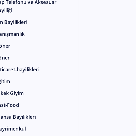
ep Telefonu ve Aksesuar
yiliği
n Bayilikleri
anışmanlık
öner
öner
ticaret-bayilikleri
ğitim
rkek Giyim
ast-Food
ransa Bayilikleri
ayrimenkul