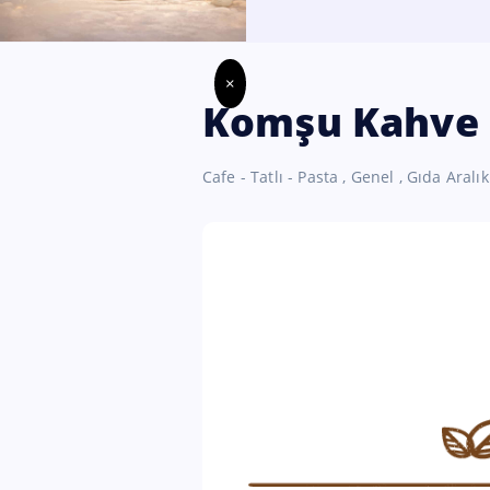
×
Komşu Kahve B
Cafe - Tatlı - Pasta
,
Genel
,
Gıda
Aralık