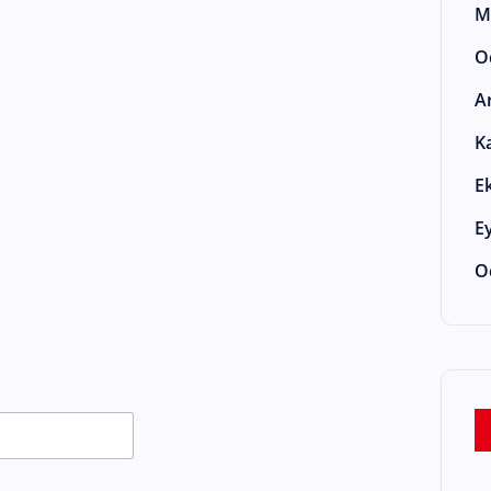
M
O
A
K
E
E
O