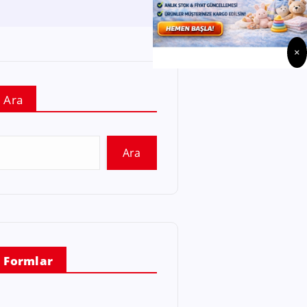
×
Ara
Ara
Formlar