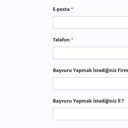
E-posta
*
Telefon
*
Başvuru Yapmak İstediğiniz Fir
Başvuru Yapmak İstediğiniz İl ?
M