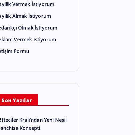
ayilik Vermek İstiyorum
ayilik Almak İstiyorum
edarikçi Olmak İstiyorum
eklam Vermek İstiyorum
letişim Formu
Son Yazılar
öfteciler Kralı’ndan Yeni Nesil
ranchise Konsepti