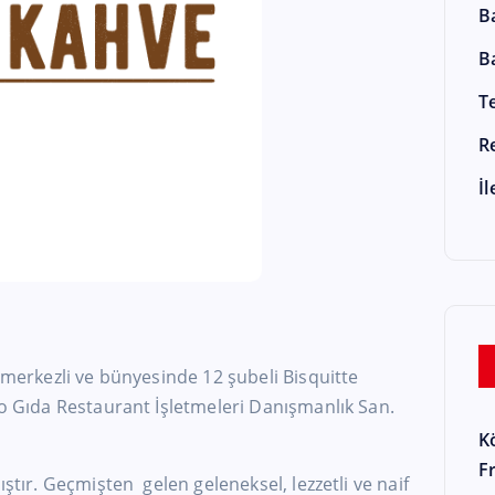
B
B
T
R
İ
r merkezli ve bünyesinde 12 şubeli Bisquitte
co Gıda Restaurant İşletmeleri Danışmanlık San.
K
F
ıştır. Geçmişten gelen geleneksel, lezzetli ve naif