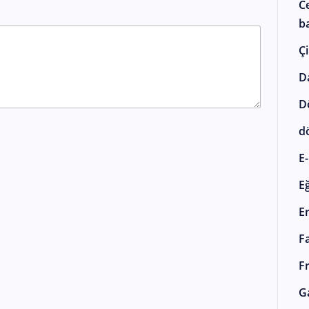
C
ba
Çi
D
D
d
E-
E
E
F
F
G