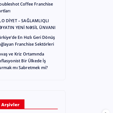
oubleshot Coffee Franchise
rtları
LO DİYET – SAĞLAMLIQLI
ƏYATIN YENİ NƏSİL ÜNVANI
ürkiye’de En Hızlı Geri Dönüş
ağlayan Franchise Sektörleri
avaş ve Kriz Ortamında
nflasyonist Bir Ülkede İş
urmak mı Sabretmek mi?
Arşivler