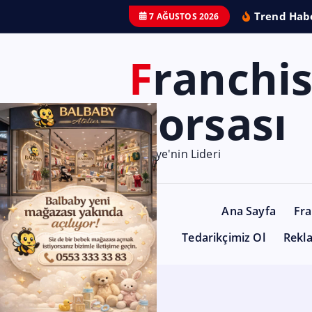
Trend Habe
7 AĞUSTOS 2026
Franchise
Borsası
Türkiye'nin Lideri
Ana Sayfa
Fra
Tedarikçimiz Ol
Rekl