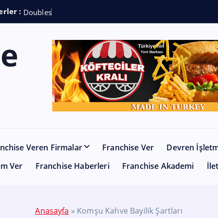
rler :
D
o
u
b
l
e
s
h
o
t
C
o
f
nchise Veren Firmalar
Franchise Ver
Devren İşlet
am Ver
Franchise Haberleri
Franchise Akademi
İle
Anasayfa
»
Komşu Kahve Bayilik Şartları