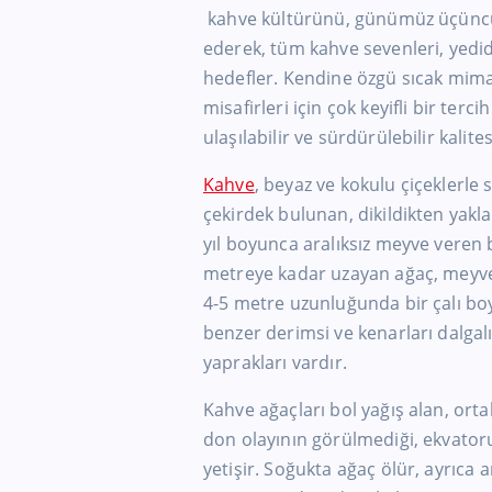
kahve kültürünü, günümüz üçüncü d
ederek, tüm kahve sevenleri, yedid
hedefler. Kendine özgü sıcak mimari
misafirleri için çok keyifli bir ter
ulaşılabilir ve sürdürülebilir kalit
Kahve
, beyaz ve kokulu çiçeklerle 
çekirdek bulunan, dikildikten yakl
yıl boyunca aralıksız meyve veren 
metreye kadar uzayan ağaç, meyvel
4-5 metre uzunluğunda bir çalı b
benzer derimsi ve kenarları dalgalı
yaprakları vardır.
Kahve ağaçları bol yağış alan, ort
don olayının görülmediği, ekvator
yetişir. Soğukta ağaç ölür, ayrıca an