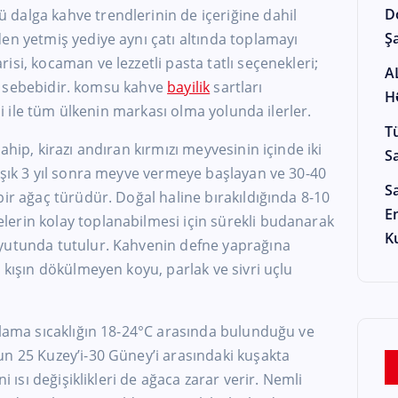
D
alga kahve trendlerinin de içeriğine dahil
Şa
en yetmiş yediye aynı çatı altında toplamayı
si, kocaman ve lezzetli pasta tatlı seçenekleri;
A
cih sebebidir. komsu kahve
bayilik
sartları
H
esi ile tüm ülkenin markası olma yolunda ilerler.
T
sahip, kirazı andıran kırmızı meyvesinin içinde iki
S
aşık 3 yıl sonra meyve vermeye başlayan ve 30-40
S
bir ağaç türüdür. Doğal haline bırakıldığında 8-10
E
erin kolay toplanabilmesi için sürekli budanarak
K
oyutunda tutulur. Kahvenin defne yaprağına
 kışın dökülmeyen koyu, parlak ve sivri uçlu
alama sıcaklığın 18-24°C arasında bulunduğu ve
un 25 Kuzey’i-30 Güney’i arasındaki kuşakta
i ısı değişiklikleri de ağaca zarar verir. Nemli