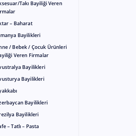
ksesuar/Takı Bayiliği Veren
irmalar
ktar – Baharat
lmanya Bayilikleri
nne / Bebek / Çocuk Ürünleri
ayiliği Veren Firmalar
vustralya Bayilikleri
vusturya Bayilikleri
yakkabı
zerbaycan Bayilikleri
ezilya Bayilikleri
fe – Tatlı – Pasta