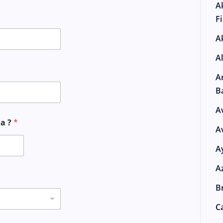
A
F
A
A
A
B
A
ma ?
*
A
A
A
Br
Ca