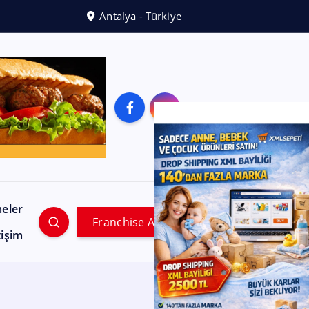
Antalya - Türkiye
meler
Franchise Ara
tişim