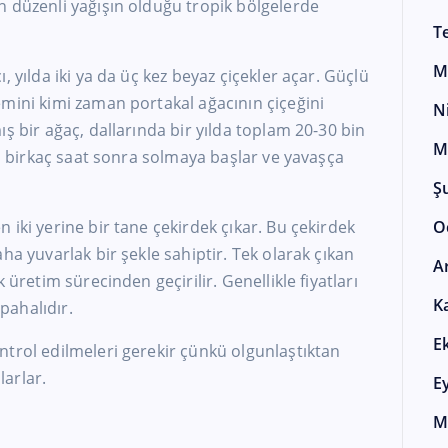
n düzenli yağışın olduğu tropik bölgelerde
T
M
, yılda iki ya da üç kez beyaz çiçekler açar. Güçlü
mini kimi zaman portakal ağacının çiçeğini
N
ş bir ağaç, dallarında bir yılda toplam 20-30 bin
M
an birkaç saat sonra solmaya başlar ve yavaşça
Ş
 iki yerine bir tane çekirdek çıkar. Bu çekirdek
O
ha yuvarlak bir şekle sahiptir. Tek olarak çıkan
A
 üretim sürecinden geçirilir. Genellikle fiyatları
K
pahalıdır.
E
ntrol edilmeleri gerekir çünkü olgunlaştıktan
arlar.
E
M