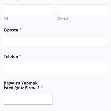
Ad
Soyad
E-posta
*
Telefon
*
F
Başvuru Yapmak
i
İstediğiniz Firma ?
*
r
m
a
?
İ