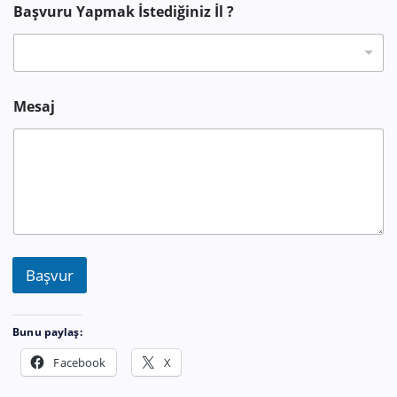
s
Başvuru Yapmak İstediğiniz İl ?
t
e
d
i
ğ
i
Mesaj
n
i
z
Başvur
Bunu paylaş:
Facebook
X