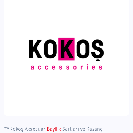
**Kokoş Aksesuar
Bayilik
Şartları ve Kazanç