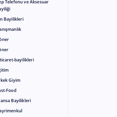
ep Telefonu ve Aksesuar
yiliği
n Bayilikleri
anışmanlık
öner
öner
ticaret-bayilikleri
ğitim
rkek Giyim
ast-Food
ransa Bayilikleri
ayrimenkul