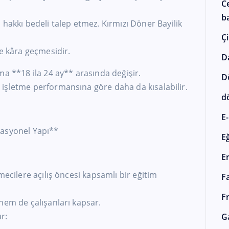
C
ba
 hakkı bedeli talep etmez. Kırmızı Döner Bayilik
Çi
de kâra geçmesidir.
D
ma **18 ila 24 ay** arasında değişir.
D
işletme performansına göre daha da kısalabilir.
d
E-
rasyonel Yapı**
E
E
mecilere açılış öncesi kapsamlı bir eğitim
F
F
hem de çalışanları kapsar.
r:
G