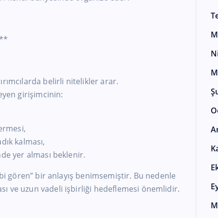
T
M
ı**
N
M
rımcılarda belirli nitelikler arar.
Ş
eyen girişimcinin:
O
ermesi,
A
adık kalması,
K
nde yer alması beklenir.
E
gibi gören” bir anlayış benimsemiştir. Bu nedenle
E
 ve uzun vadeli işbirliği hedeflemesi önemlidir.
M