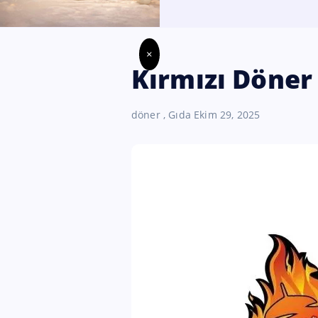
×
Kırmızı Döner 
döner
,
Gıda
Ekim 29, 2025