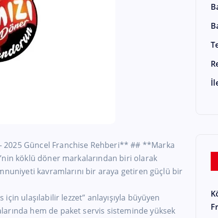
B
B
T
R
İ
 2025 Güncel Franchise Rehberi** ## **Marka
’nin köklü döner markalarından biri olarak
mnuniyeti kavramlarını bir araya getiren güçlü bir
K
çin ulaşılabilir lezzet” anlayışıyla büyüyen
F
larında hem de paket servis sisteminde yüksek