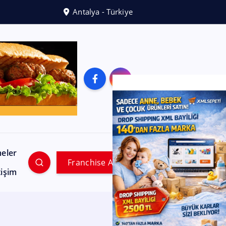
Antalya - Türkiye
meler
Franchise Ara
tişim