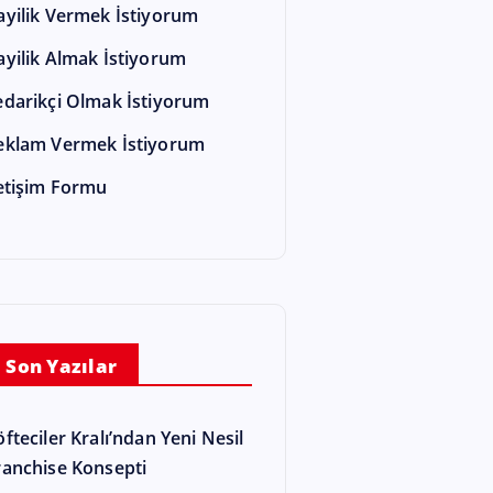
ayilik Vermek İstiyorum
ayilik Almak İstiyorum
edarikçi Olmak İstiyorum
eklam Vermek İstiyorum
letişim Formu
Son Yazılar
öfteciler Kralı’ndan Yeni Nesil
ranchise Konsepti