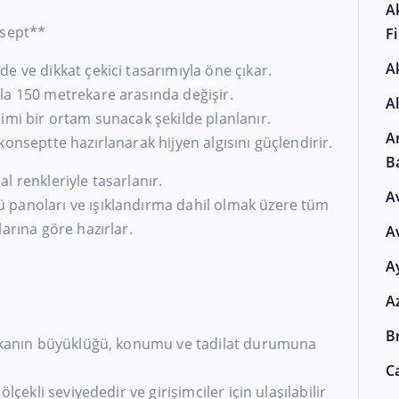
A
nsept**
F
A
e ve dikkat çekici tasarımıyla öne çıkar.
la 150 metrekare arasında değişir.
A
imi bir ortam sunacak şekilde planlanır.
A
onseptte hazırlanarak hijyen algısını güçlendirir.
B
l renkleriyle tasarlanır.
A
 panoları ve ışıklandırma dahil olmak üzere tüm
arına göre hazırlar.
A
A
A
Br
ükkanın büyüklüğü, konumu ve tadilat durumuna
Ca
lçekli seviyededir ve girişimciler için ulaşılabilir