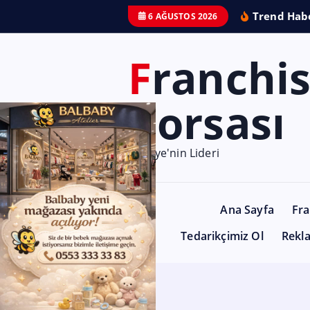
Trend Habe
6 AĞUSTOS 2026
Franchise
Borsası
Türkiye'nin Lideri
Ana Sayfa
Fra
Tedarikçimiz Ol
Rekl