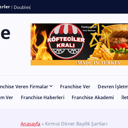
rler :
D
o
u
b
l
e
s
h
o
t
C
o
f
nchise Veren Firmalar
Franchise Ver
Devren İşlet
am Ver
Franchise Haberleri
Franchise Akademi
İle
Anasayfa
»
Kırmızı Döner Bayilik Şartları