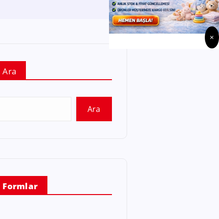
×
Ara
Ara
Formlar