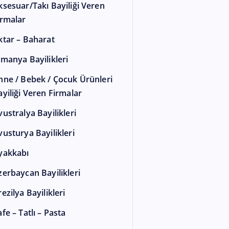
ksesuar/Takı Bayiliği Veren
irmalar
ktar – Baharat
lmanya Bayilikleri
nne / Bebek / Çocuk Ürünleri
ayiliği Veren Firmalar
vustralya Bayilikleri
vusturya Bayilikleri
yakkabı
zerbaycan Bayilikleri
ezilya Bayilikleri
fe – Tatlı – Pasta