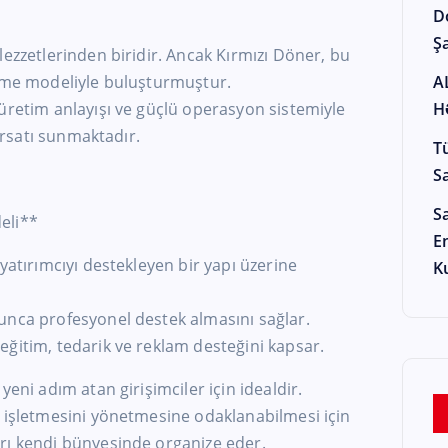
D
Şa
lezzetlerinden biridir. Ancak Kırmızı Döner, bu
etme modeliyle buluşturmuştur.
A
üretim anlayışı ve güçlü operasyon sistemiyle
H
fırsatı sunmaktadır.
T
S
S
eli**
E
yatırımcıyı destekleyen bir yapı üzerine
K
unca profesyonel destek almasını sağlar.
ğitim, tedarik ve reklam desteğini kapsar.
yeni adım atan girişimciler için idealdir.
e işletmesini yönetmesine odaklanabilmesi için
rı kendi bünyesinde organize eder.