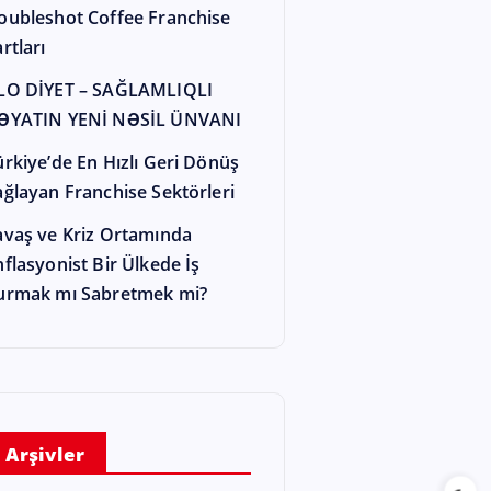
oubleshot Coffee Franchise
rtları
LO DİYET – SAĞLAMLIQLI
ƏYATIN YENİ NƏSİL ÜNVANI
ürkiye’de En Hızlı Geri Dönüş
ağlayan Franchise Sektörleri
avaş ve Kriz Ortamında
nflasyonist Bir Ülkede İş
urmak mı Sabretmek mi?
Arşivler