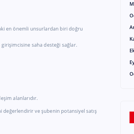
M
O
A
aki en önemli unsurlardan biri doğru
K
girişimcisine saha desteği sağlar.
E
E
O
eşim alanlarıdır.
ini değerlendirir ve şubenin potansiyel satış