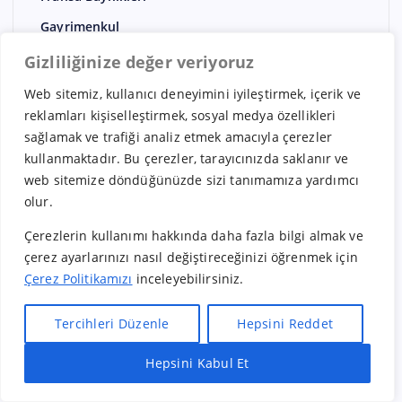
Gayrimenkul
Genel
Gizliliğinize değer veriyoruz
Giyim
Web sitemiz, kullanıcı deneyimini iyileştirmek, içerik ve
reklamları kişiselleştirmek, sosyal medya özellikleri
Gıda
sağlamak ve trafiği analiz etmek amacıyla çerezler
Güney Kore Bayilikleri
kullanmaktadır. Bu çerezler, tarayıcınızda saklanır ve
Güzellik Merkezi bayilikleri
web sitemize döndüğünüzde sizi tanımamıza yardımcı
olur.
Hindistan Bayilikleri
Çerezlerin kullanımı hakkında daha fazla bilgi almak ve
Hizmet
çerez ayarlarınızı nasıl değiştireceğinizi öğrenmek için
Hollanda Bayilikleri
Çerez Politikamızı
inceleyebilirsiniz.
İngiltere bayilikleri
Tercihleri Düzenle
Hepsini Reddet
İspanya Bayilikleri
İsveç Bayilikleri
Hepsini Kabul Et
Hızlı Bayilik Al
Öneri & Şikayet
İsviçre Bayilikleri