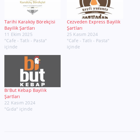
Tarihi Karaköy Börekçisi
Cezveden Express Bayilik
Bayilik Şartları
Şartları
11 Ekim 2025
25 Kasım 2024
"Cafe - Tatlı - Pasta"
"Cafe - Tatlı - Pasta"
içinde
içinde
Bi’But Kebap Bayilik
Şartları
22 Kasım 2024
"Gıda" içinde