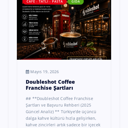
CAFE - TATLI - PASTA
GIDA
Mayıs 19, 2026
Doubleshot Coffee
Franchise Şartları
## **Doubleshot Coffee Franchise
Şartları ve Başvuru Rehberi (2025
Güncel Analiz) ** Türkiye’de üçüncü
dalga kahve kültürü hızla gelişirken,
kahve zincirleri artık sadece bir içecek