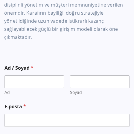
disiplinli yönetim ve müşteri memnuniyetine verilen
önemdir. Karafırın bayiliği, doğru stratejiyle
yönetildiğinde uzun vadede istikrarlı kazanç
sağlayabilecek güçlü bir girişim modeli olarak öne
çıkmaktadır.
*
Ad / Soyad
*
*
B
a
ş
v
Ad
Soyad
u
r
E-posta
*
u