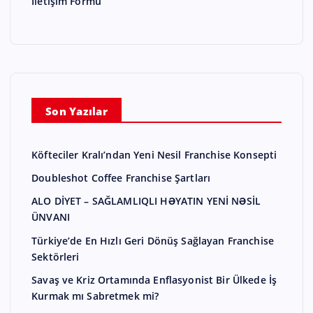
İletişim Formu
Son Yazılar
Köfteciler Kralı’ndan Yeni Nesil Franchise Konsepti
Doubleshot Coffee Franchise Şartları
ALO DİYET – SAĞLAMLIQLI HƏYATIN YENİ NƏSİL
ÜNVANI
Türkiye’de En Hızlı Geri Dönüş Sağlayan Franchise
Sektörleri
Savaş ve Kriz Ortamında Enflasyonist Bir Ülkede İş
Kurmak mı Sabretmek mi?