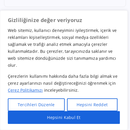
Gizliliğinize değer veriyoruz
Web sitemiz, kullanıcı deneyimini iyileştirmek, içerik ve
Arşivler
reklamları kişiselleştirmek, sosyal medya özellikleri
sağlamak ve trafiği analiz etmek amacıyla çerezler
kullanmaktadır. Bu çerezler, tarayıcınızda saklanır ve
Temmuz 2026
web sitemize döndüğünüzde sizi tanımamıza yardımcı
Mayıs 2026
olur.
Nisan 2026
Çerezlerin kullanımı hakkında daha fazla bilgi almak ve
Mart 2026
çerez ayarlarınızı nasıl değiştireceğinizi öğrenmek için
Çerez Politikamızı
inceleyebilirsiniz.
Şubat 2026
Ocak 2026
Tercihleri Düzenle
Hepsini Reddet
Aralık 2025
Hepsini Kabul Et
Hızlı Bayilik Al
Öneri & Şikayet
Kasım 2025