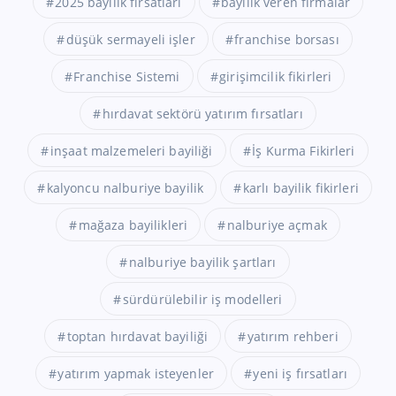
2025 bayilik fırsatları
bayilik veren firmalar
düşük sermayeli işler
franchise borsası
Franchise Sistemi
girişimcilik fikirleri
hırdavat sektörü yatırım fırsatları
inşaat malzemeleri bayiliği
İş Kurma Fikirleri
kalyoncu nalburiye bayilik
karlı bayilik fikirleri
mağaza bayilikleri
nalburiye açmak
nalburiye bayilik şartları
sürdürülebilir iş modelleri
toptan hırdavat bayiliği
yatırım rehberi
yatırım yapmak isteyenler
yeni iş fırsatları