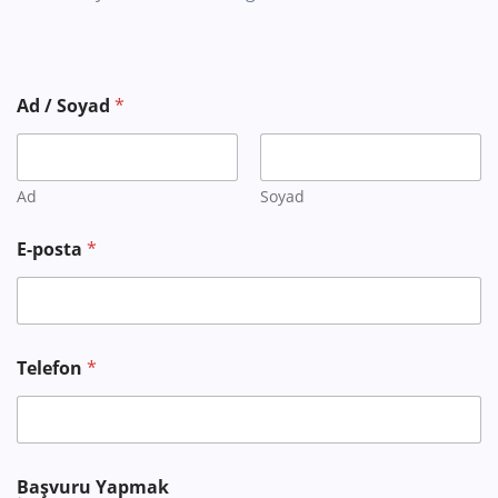
Ad / Soyad
*
Ad
Soyad
İ
E-posta
*
s
t
e
d
i
ğ
Telefon
*
i
n
i
z
E
-
Başvuru Yapmak