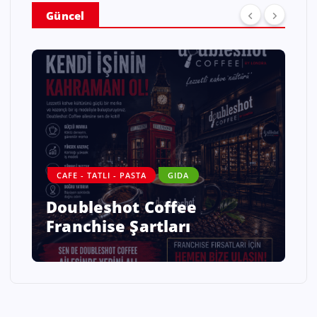
Güncel
DANIŞMANLIK
GIDA
ALO DİYET – SAĞLAMLIQLI
HƏYATIN YENİ NƏSİL
ÜNVANI