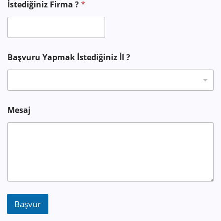
p
İstediğiniz Firma ?
*
o
s
t
a
Başvuru Yapmak İstediğiniz İl ?
Mesaj
Başvur