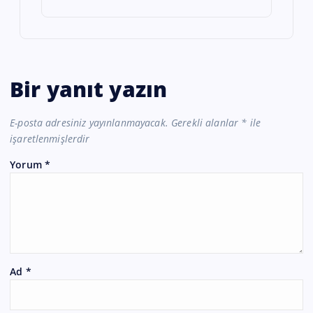
Bir yanıt yazın
E-posta adresiniz yayınlanmayacak.
Gerekli alanlar
*
ile
işaretlenmişlerdir
Yorum
*
Ad
*