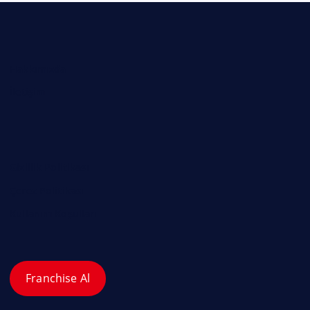
Hakkımızda
İletişim
Gizlilik Politikası
Çerez Politikası
Kullanım Koşulları
Franchise Al