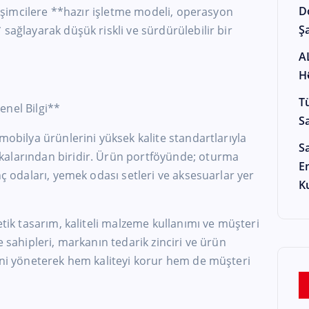
D
irişimcilere **hazır işletme modeli, operasyon
Şa
sağlayarak düşük riskli ve sürdürülebilir bir
A
H
T
enel Bilgi**
S
mobilya ürünlerini yüksek kalite standartlarıyla
S
kalarından biridir. Ürün portföyünde; oturma
E
nç odaları, yemek odası setleri ve aksesuarlar yer
K
etik tasarım, kaliteli malzeme kullanımı ve müşteri
e sahipleri, markanın tedarik zinciri ve ürün
ini yöneterek hem kaliteyi korur hem de müşteri