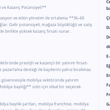
C
 ve Kazanç Potansiyeli**
ba
okasyon ve etkin yönetim ile ortalama **36–60
Çi
ğlar. Gelir potansiyeli, mağaza büyüklüğü ve satış
D
e birlikte yüksek kazanç fırsatı sunar.
D
d
E-
ktöründe prestijli ve kazançlı bir yatırım fırsatı
E
 pazarlama desteği ile bayilerini yalnız bırakmaz.
E
ın güvencesiyle mobilya sektöründe yatırım
F
obilya bayiliği** sizin için ideal bir seçenek
F
bilya bayilik şartları, mobilya franchise, mobilya
G