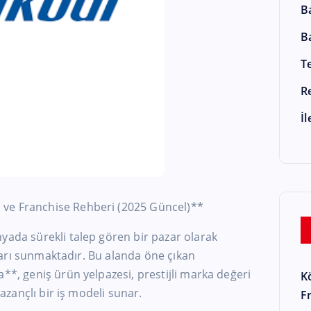
B
B
T
R
İ
ı ve Franchise Rehberi (2025 Güncel)**
yada sürekli talep gören bir pazar olarak
atları sunmaktadır. Bu alanda öne çıkan
a**, geniş ürün yelpazesi, prestijli marka değeri
K
kazançlı bir iş modeli sunar.
F