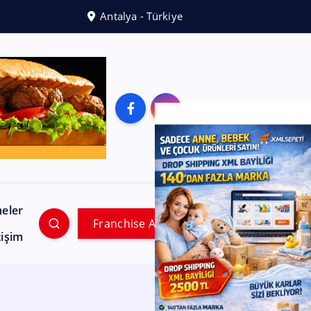
Antalya - Türkiye
meler
Franchise Ara
tişim