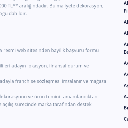
A
.000 TL** aralığındadır. Bu maliyete dekorasyon,
F
oğu dahildir.
A
A
*
A
ya resmi web sitesinden bayilik başvuru formu
B
A
lileri adayın lokasyon, finansal durum ve
A
adayla franchise sözleşmesi imzalanır ve mağaza
A
 dekorasyonu ve ürün temini tamamlandıktan
A
 ve açılış sürecinde marka tarafından destek
Br
Ca