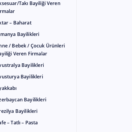
ksesuar/Takı Bayiliği Veren
irmalar
ktar – Baharat
lmanya Bayilikleri
nne / Bebek / Çocuk Ürünleri
ayiliği Veren Firmalar
vustralya Bayilikleri
vusturya Bayilikleri
yakkabı
zerbaycan Bayilikleri
ezilya Bayilikleri
fe – Tatlı – Pasta