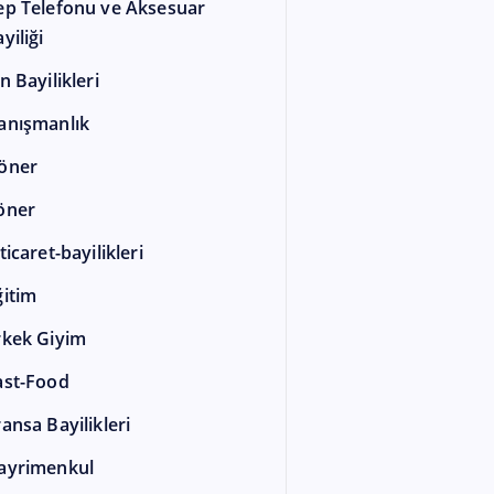
ep Telefonu ve Aksesuar
yiliği
n Bayilikleri
anışmanlık
öner
öner
ticaret-bayilikleri
ğitim
rkek Giyim
ast-Food
ransa Bayilikleri
ayrimenkul