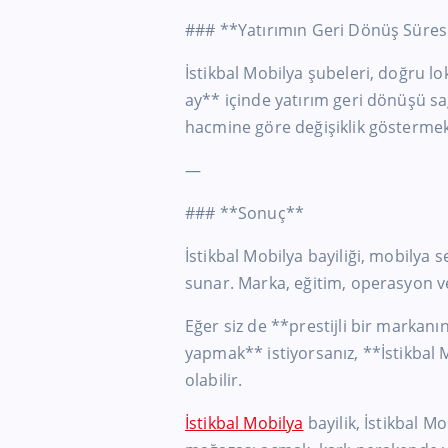
### **Yatırımın Geri Dönüş Süresi
İstikbal Mobilya şubeleri, doğru l
ay** içinde yatırım geri dönüşü sa
hacmine göre değişiklik göstermekl
—
### **Sonuç**
İstikbal Mobilya bayiliği, mobilya se
sunar. Marka, eğitim, operasyon ve
Eğer siz de **prestijli bir markan
yapmak** istiyorsanız, **İstikbal M
olabilir.
İstikbal Mobilya
bayilik, İstikbal Mo