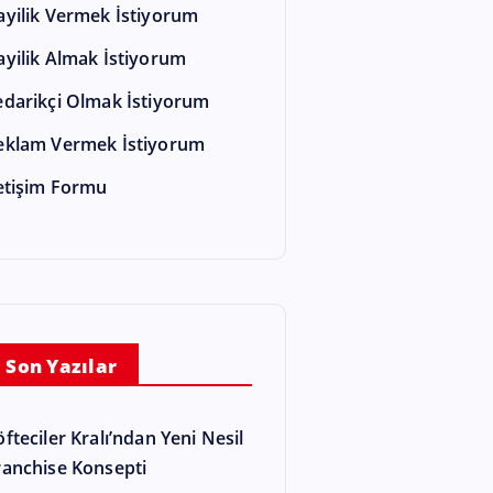
ayilik Vermek İstiyorum
ayilik Almak İstiyorum
edarikçi Olmak İstiyorum
eklam Vermek İstiyorum
letişim Formu
Son Yazılar
öfteciler Kralı’ndan Yeni Nesil
ranchise Konsepti