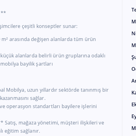
T
ı**
M
işimcilere çeşitli konseptler sunar:
N
 m² arasında değişen alanlarda tüm ürün
M
.
küçük alanlarda belirli ürün gruplarına odaklı
Ş
 mobilya bayilik şartları
O
A
kbal Mobilya, uzun yıllardır sektörde tanınmış bir
K
 kazanmasını sağlar.
E
ve operasyon standartları bayilere işlerini
E
 Satış, mağaza yönetimi, müşteri ilişkileri ve
M
ı eğitim sağlanır.