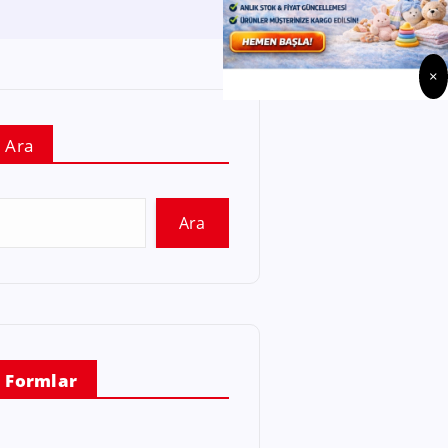
×
Ara
Ara
Formlar