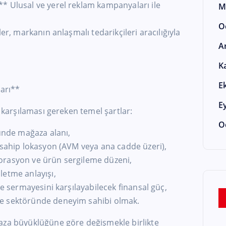
* Ulusal ve yerel reklam kampanyaları ile
M
O
er, markanın anlaşmalı tedarikçileri aracılığıyla
A
K
E
ları**
E
n karşılaması gereken temel şartlar:
O
nde mağaza alanı,
 sahip lokasyon (AVM veya ana cadde üzeri),
orasyon ve ürün sergileme düzeni,
letme anlayışı,
me sermayesini karşılayabilecek finansal güç,
e sektöründe deneyim sahibi olmak.
aza büyüklüğüne göre değişmekle birlikte