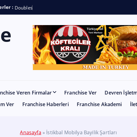
rler :
D
o
u
b
l
e
s
h
o
t
C
o
f
nchise Veren Firmalar
Franchise Ver
Devren İşlet
am Ver
Franchise Haberleri
Franchise Akademi
İle
Anasayfa
»
İstikbal Mobilya Bayilik Şartları