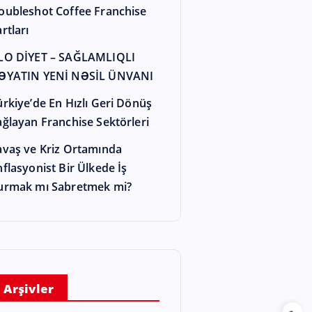
oubleshot Coffee Franchise
rtları
LO DİYET – SAĞLAMLIQLI
ƏYATIN YENİ NƏSİL ÜNVANI
ürkiye’de En Hızlı Geri Dönüş
ağlayan Franchise Sektörleri
avaş ve Kriz Ortamında
nflasyonist Bir Ülkede İş
urmak mı Sabretmek mi?
Arşivler