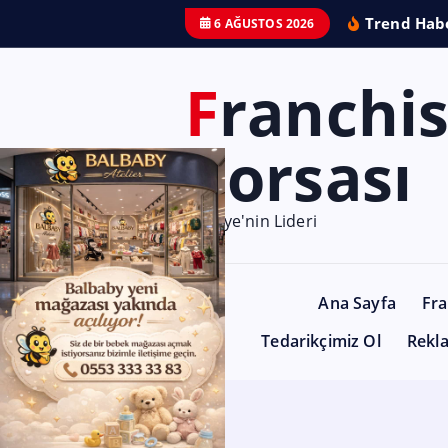
Trend Habe
6 AĞUSTOS 2026
Franchise
Borsası
Türkiye'nin Lideri
Ana Sayfa
Fra
Tedarikçimiz Ol
Rekl