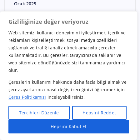
Ocak 2025
Aralık 2024
Gizliliğinize değer veriyoruz
Kasım 2024
Web sitemiz, kullanıcı deneyimini iyileştirmek, içerik ve
Ekim 2024
reklamları kişiselleştirmek, sosyal medya özellikleri
Eylül 2024
sağlamak ve trafiği analiz etmek amacıyla çerezler
kullanmaktadır. Bu çerezler, tarayıcınızda saklanır ve
Ocak 2020
web sitemize döndüğünüzde sizi tanımamıza yardımcı
olur.
Çerezlerin kullanımı hakkında daha fazla bilgi almak ve
çerez ayarlarınızı nasıl değiştireceğinizi öğrenmek için
Çerez Politikamızı
inceleyebilirsiniz.
Kategoriler
Tercihleri Düzenle
Hepsini Reddet
Aksesuar/Takı Bayiliği Veren Firmalar
Hepsini Kabul Et
Hızlı Bayilik Al
Öneri & Şikayet
Aktar – Baharat