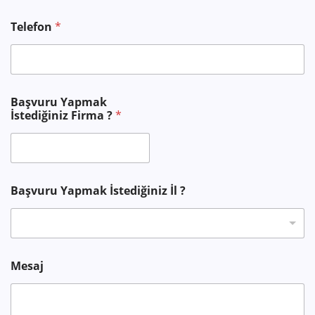
Telefon
*
*
Başvuru Yapmak
B
İstediğiniz Firma ?
*
a
ş
v
u
r
u
Başvuru Yapmak İstediğiniz İl ?
/
Mesaj