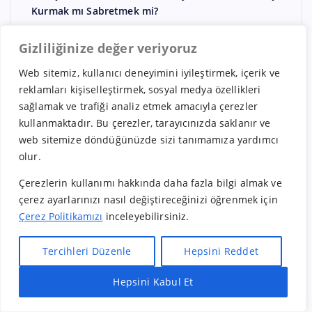
Kurmak mı Sabretmek mi?
Gizliliğinize değer veriyoruz
Web sitemiz, kullanıcı deneyimini iyileştirmek, içerik ve
reklamları kişiselleştirmek, sosyal medya özellikleri
sağlamak ve trafiği analiz etmek amacıyla çerezler
Arşivler
kullanmaktadır. Bu çerezler, tarayıcınızda saklanır ve
web sitemize döndüğünüzde sizi tanımamıza yardımcı
Temmuz 2026
olur.
Mayıs 2026
Çerezlerin kullanımı hakkında daha fazla bilgi almak ve
çerez ayarlarınızı nasıl değiştireceğinizi öğrenmek için
Nisan 2026
Çerez Politikamızı
inceleyebilirsiniz.
Mart 2026
Şubat 2026
Tercihleri Düzenle
Hepsini Reddet
Ocak 2026
Hepsini Kabul Et
Hızlı Bayilik Al
Öneri & Şikayet
Aralık 2025