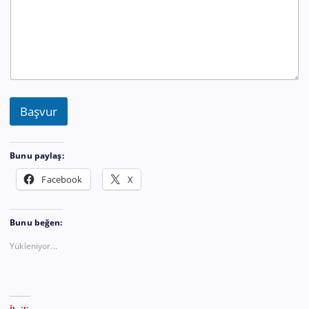
e
f
o
n
A
d
M
e
Başvur
s
a
j
Bunu paylaş:
Facebook
X
Bunu beğen:
Yükleniyor...