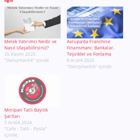
İlgili
Melek Yatırımcı Nedir ve
Avrupa’da Franchise
Nasıl Ulaşabilirsiniz?
Finansmanı: Bankalar,
25 Kasım 2025
Teşvikler ve Fonlama
"Danışmanlık" içinde
8 Aralık 2025
"Danışmanlık" içinde
Minipan Tatlı Bayilik
Şartları
5 Aralık 2024
"Cafe - Tatlı - Pasta"
içinde