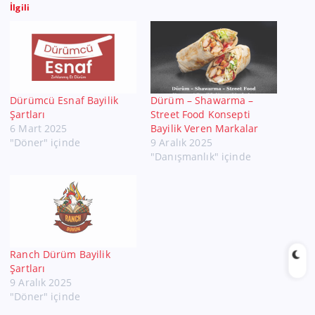
İlgili
Dürümcü Esnaf Bayilik
Dürüm – Shawarma –
Şartları
Street Food Konsepti
6 Mart 2025
Bayilik Veren Markalar
"Döner" içinde
9 Aralık 2025
"Danışmanlık" içinde
Ranch Dürüm Bayilik
Şartları
9 Aralık 2025
"Döner" içinde