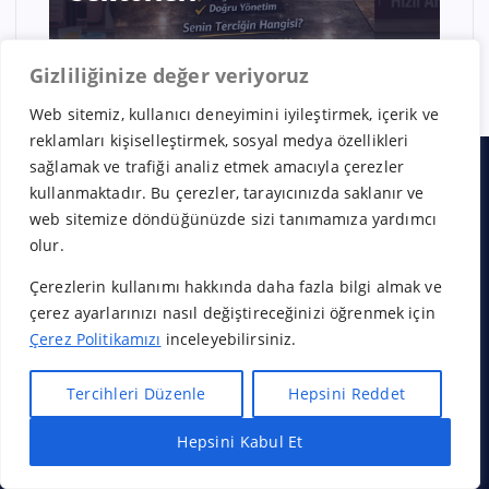
Gizliliğinize değer veriyoruz
Web sitemiz, kullanıcı deneyimini iyileştirmek, içerik ve
reklamları kişiselleştirmek, sosyal medya özellikleri
sağlamak ve trafiği analiz etmek amacıyla çerezler
kullanmaktadır. Bu çerezler, tarayıcınızda saklanır ve
web sitemize döndüğünüzde sizi tanımamıza yardımcı
Hakkımızda
olur.
İletişim
Çerezlerin kullanımı hakkında daha fazla bilgi almak ve
çerez ayarlarınızı nasıl değiştireceğinizi öğrenmek için
Çerez Politikamızı
inceleyebilirsiniz.
Tercihleri Düzenle
Hepsini Reddet
Gizlilik Politikası
Çerez Politikası
Hepsini Kabul Et
Hızlı Bayilik Al
Öneri & Şikayet
Kullanım Koşulları