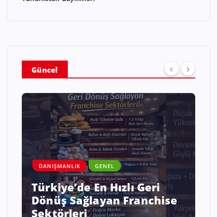
Güncel
DANIŞMANLIK
GENEL
i
Savaş ve Kriz Ortamında
ise
Enflasyonist Bir Ülkede İş
Kurmak mı Sabretmek mi?