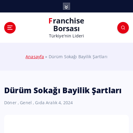
Franchise
Borsası
Türkiye'nin Lideri
Anasayfa
»
Dürüm Sokağı Bayilik Şartları
Dürüm Sokağı Bayilik Şartları
Döner
,
Genel
,
Gıda
Aralık 4, 2024