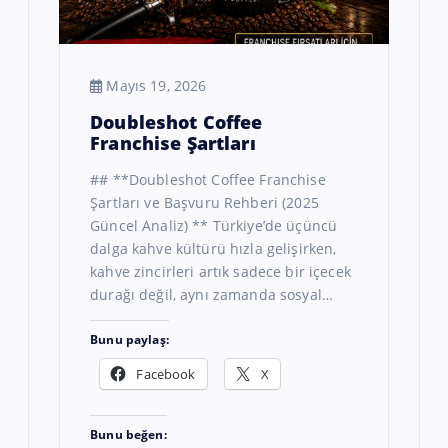
Mayıs 19, 2026
Doubleshot Coffee
Franchise Şartları
## **Doubleshot Coffee Franchise
Şartları ve Başvuru Rehberi (2025
Güncel Analiz) ** Türkiye’de üçüncü
dalga kahve kültürü hızla gelişirken,
kahve zincirleri artık sadece bir içecek
durağı değil, aynı zamanda sosyal…
Bunu paylaş:
Facebook
X
Bunu beğen: