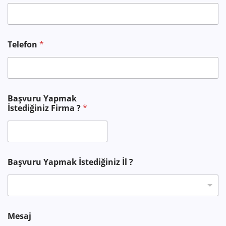
Telefon
*
*
Başvuru Yapmak
B
İstediğiniz Firma ?
*
a
ş
v
u
r
u
Başvuru Yapmak İstediğiniz İl ?
Mesaj