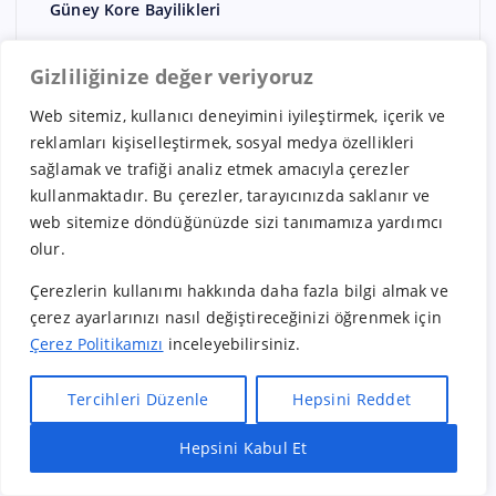
Güney Kore Bayilikleri
Güzellik Merkezi bayilikleri
Gizliliğinize değer veriyoruz
Hindistan Bayilikleri
Web sitemiz, kullanıcı deneyimini iyileştirmek, içerik ve
Hizmet
reklamları kişiselleştirmek, sosyal medya özellikleri
Hollanda Bayilikleri
sağlamak ve trafiği analiz etmek amacıyla çerezler
İngiltere bayilikleri
kullanmaktadır. Bu çerezler, tarayıcınızda saklanır ve
web sitemize döndüğünüzde sizi tanımamıza yardımcı
İspanya Bayilikleri
olur.
İsveç Bayilikleri
Çerezlerin kullanımı hakkında daha fazla bilgi almak ve
İsviçre Bayilikleri
çerez ayarlarınızı nasıl değiştireceğinizi öğrenmek için
İtalya Bayilikleri
Çerez Politikamızı
inceleyebilirsiniz.
Japonya Bayilikleri
Tercihleri Düzenle
Hepsini Reddet
Kadın Giyim
Hepsini Kabul Et
Kanada Bayilikleri
Hızlı Bayilik Al
Öneri & Şikayet
Kargo