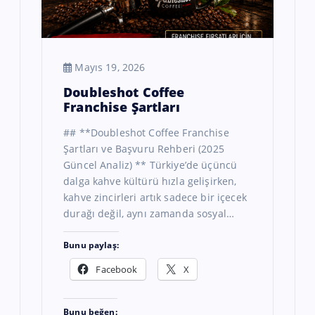
Mayıs 19, 2026
Doubleshot Coffee
Franchise Şartları
## **Doubleshot Coffee Franchise
Şartları ve Başvuru Rehberi (2025
Güncel Analiz) ** Türkiye’de üçüncü
dalga kahve kültürü hızla gelişirken,
kahve zincirleri artık sadece bir içecek
durağı değil, aynı zamanda sosyal…
Bunu paylaş:
Facebook
X
Bunu beğen: