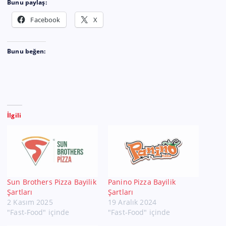
Bunu paylaş:
Facebook
X
Bunu beğen:
İlgili
Sun Brothers Pizza Bayilik
Panino Pizza Bayilik
Şartları
Şartları
2 Kasım 2025
19 Aralık 2024
"Fast-Food" içinde
"Fast-Food" içinde