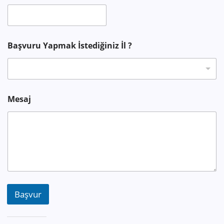
Başvuru Yapmak İstediğiniz İl ?
*
Mesaj
F
i
r
m
a
Başvur