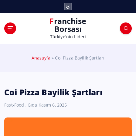
Franchise
Borsası
Türkiye'nin Lideri
Anasayfa
»
Coi Pizza Bayilik Şartları
Coi Pizza Bayilik Şartları
Fast-Food
,
Gıda
Kasım 6, 2025