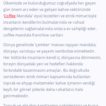
Ülkemizde ve bulunduğumuz coğrafyada her geçen
gün önem arz eden ve gelişen kahve sektöründe
‘
Coffee
Mandala’ eşsiz lezzetleri ve etnik mimarisiyle
insanların kendilerini bulmalarında ve ruhsal
dengelerini sağlamalarında onlara ev sahipliği eder.
coffee mandala franchise sartları
Dünya genelinde ‘çember’ manası taşıyan mandala;
dünyayı, varoluşu ve yaşamı sembolize etmektedir.
Her kültürde insanların kendi iç dünyasına dönmesini,
bireyin dünyadaki yeri ve hedefleri hakkında
farkındalık kazanmasını amaçlar. Bu doğrultuda
sentezlenen etnik mimari kapsamında kullanılan
toprak ve ahşap malzemeler kahve içmenin verdiği
keyfi, bir görsel şölenle daha rahatlatıcı hale
getirmektedir.
Toprak ve ahşabın kanıtlanmış sakinleştirici ve huzur