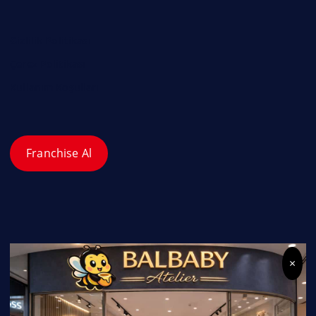
Gizlilik Politikası
Çerez Politikası
Kullanım Koşulları
Franchise Al
×