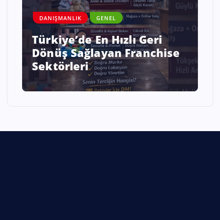
DANIŞMANLIK
GENEL
Savaş ve Kriz Ortamında
Enflasyonist Bir Ülkede İş
Kurmak mı Sabretmek mi?
Hakkımızda
İletişim