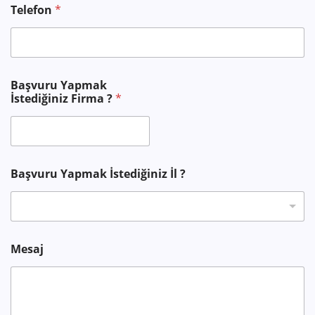
Telefon
*
e
l
e
f
o
n
Başvuru Yapmak
S
İstediğiniz Firma ?
*
o
y
a
d
Başvuru Yapmak İstediğiniz İl ?
Mesaj