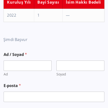
Kuruluş Yılı
Bayi Sayısı
İsim Hakkı Bedeli
2022
1
—
Şimdi Başvur
Ad / Soyad
*
Ad
Soyad
E-posta
*
T