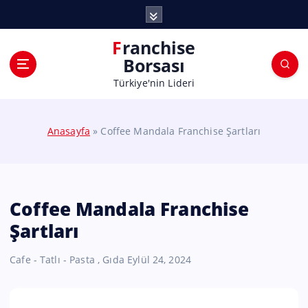
Franchise
Borsası
Türkiye'nin Lideri
Anasayfa
»
Coffee Mandala Franchise Şartları
Coffee Mandala Franchise
Şartları
Cafe - Tatlı - Pasta
,
Gıda
Eylül 24, 2024