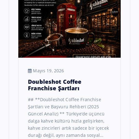
Mayıs 19, 2026
Doubleshot Coffee
Franchise Şartları
## **Doubleshot Coffee Franchise
Şartları ve Başvuru Rehberi (2025
Güncel Analiz) ** Türkiye’de üçüncü
dalga kahve kültürü hızla gelişirken,
kahve zincirleri artık sadece bir içecek
durağı değil, aynı zamanda sosyal…