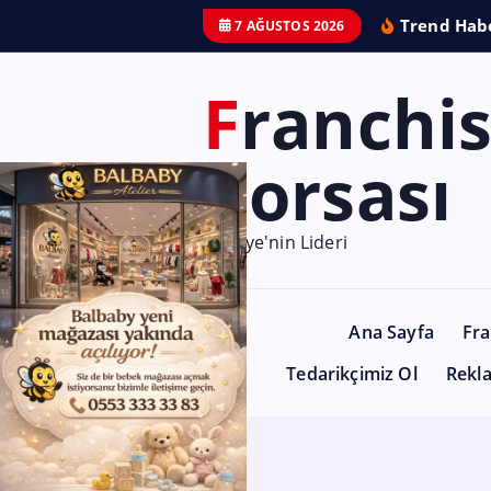
Trend Habe
7 AĞUSTOS 2026
Franchise
Borsası
Türkiye'nin Lideri
Ana Sayfa
Fra
Tedarikçimiz Ol
Rekl