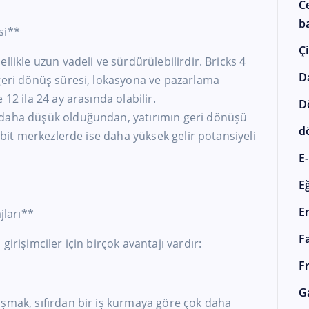
C
ba
si**
Çi
llikle uzun vadeli ve sürdürülebilirdir. Bricks 4
D
 geri dönüş süresi, lokasyona ve pazarlama
12 ila 24 ay arasında olabilir.
D
 daha düşük olduğundan, yatırımın geri dönüşü
d
Sabit merkezlerde ise daha yüksek gelir potansiyeli
E-
E
E
jları**
F
irişimciler için birçok avantajı vardır:
F
G
ışmak, sıfırdan bir iş kurmaya göre çok daha