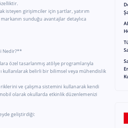
elliktir.
D
ak isteyen girişimciler için şartlar, yatırım
Şa
 ve markanın sunduğu avantajlar detaylıca
A
H
T
S
mi Nedir?**
S
klara özel tasarlanmış atölye programlarıyla
E
 kullanılarak belirli bir bilimsel veya mühendislik
K
riklerini ve çalışma sistemini kullanarak kendi
obil olarak okullarda etkinlik düzenlemenizi
yde geliştirdiği: