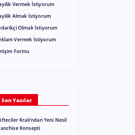
ayilik Vermek İstiyorum
ayilik Almak İstiyorum
edarikçi Olmak İstiyorum
eklam Vermek İstiyorum
letişim Formu
Son Yazılar
öfteciler Kralı’ndan Yeni Nesil
ranchise Konsepti