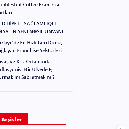
oubleshot Coffee Franchise
rtları
LO DİYET – SAĞLAMLIQLI
ƏYATIN YENİ NƏSİL ÜNVANI
ürkiye’de En Hızlı Geri Dönüş
ağlayan Franchise Sektörleri
avaş ve Kriz Ortamında
nflasyonist Bir Ülkede İş
urmak mı Sabretmek mi?
Arşivler