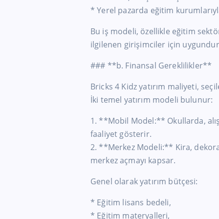
* Yerel pazarda eğitim kurumlarıyla i
Bu iş modeli, özellikle eğitim sek
ilgilenen girişimciler için uygundur
### **b. Finansal Gereklilikler**
Bricks 4 Kidz yatırım maliyeti, seç
İki temel yatırım modeli bulunur:
1. **Mobil Model:** Okullarda, alı
faaliyet gösterir.
2. **Merkez Modeli:** Kira, dekora
merkez açmayı kapsar.
Genel olarak yatırım bütçesi:
* Eğitim lisans bedeli,
* Eğitim materyalleri,