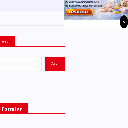
×
Ara
Ara
Formlar