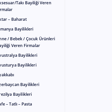
ksesuar/Takı Bayiliği Veren
irmalar
ktar – Baharat
lmanya Bayilikleri
nne / Bebek / Çocuk Ürünleri
ayiliği Veren Firmalar
vustralya Bayilikleri
vusturya Bayilikleri
yakkabı
zerbaycan Bayilikleri
ezilya Bayilikleri
fe – Tatlı – Pasta