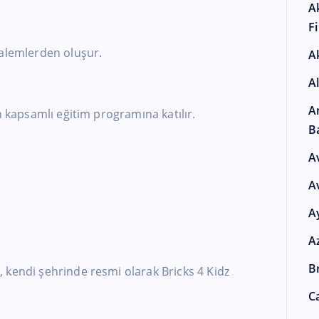
A
F
kalemlerden oluşur.
A
A
A
n kapsamlı eğitim programına katılır.
B
A
A
A
A
Br
 kendi şehrinde resmi olarak Bricks 4 Kidz
Ca