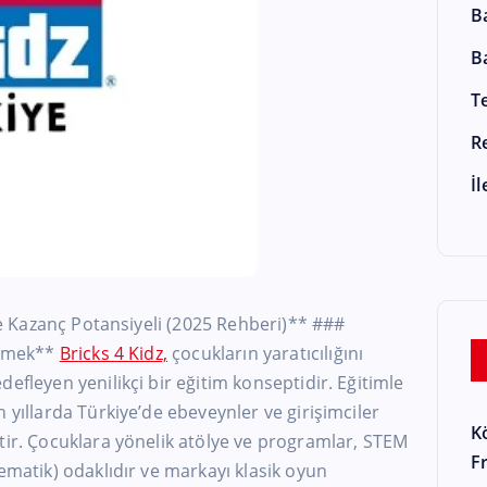
B
B
T
R
İ
 Kazanç Potansiyeli (2025 Rehberi)** ###
türmek**
Bricks 4 Kidz,
çocukların yaratıcılığını
efleyen yenilikçi bir eğitim konseptidir. Eğitimle
 yıllarda Türkiye’de ebeveynler ve girişimciler
K
tir. Çocuklara yönelik atölye ve programlar, STEM
F
tematik) odaklıdır ve markayı klasik oyun