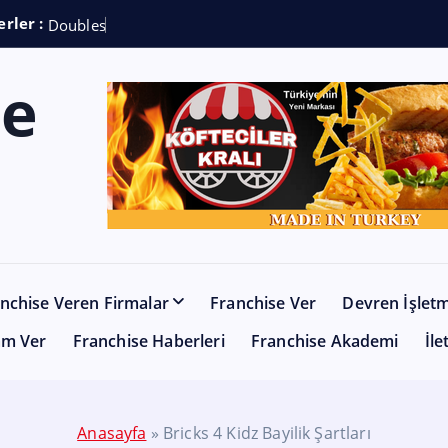
rler :
D
o
u
b
l
e
s
h
o
t
C
nchise Veren Firmalar
Franchise Ver
Devren İşlet
am Ver
Franchise Haberleri
Franchise Akademi
İle
Anasayfa
»
Bricks 4 Kidz Bayilik Şartları