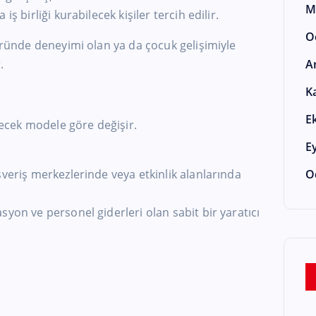
M
ş birliği kurabilecek kişiler tercih edilir.
O
töründe deneyimi olan ya da çocuk gelişimiyle
.
A
K
E
ilecek modele göre değişir.
E
şveriş merkezlerinde veya etkinlik alanlarında
O
syon ve personel giderleri olan sabit bir yaratıcı