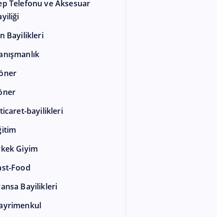
ep Telefonu ve Aksesuar
yiliği
n Bayilikleri
anışmanlık
öner
öner
ticaret-bayilikleri
ğitim
rkek Giyim
ast-Food
ransa Bayilikleri
ayrimenkul