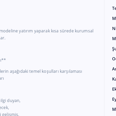
T
M
N
iş modeline yatırım yaparak kısa sürede kurumsal
ar.
M
Ş
O
rı**
A
nlerin aşağıdaki temel koşulları karşılaması
arı
K
E
E
ilgi duyan,
lecek,
M
i gelişmiş,