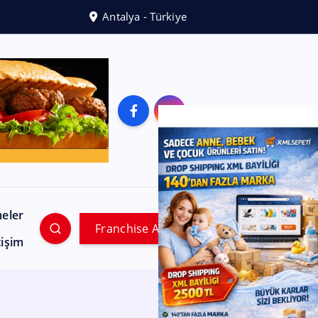
Antalya - Türkiye
meler
Franchise Ara
tişim