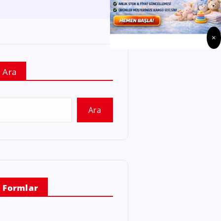
×
Ara
Ara
Formlar