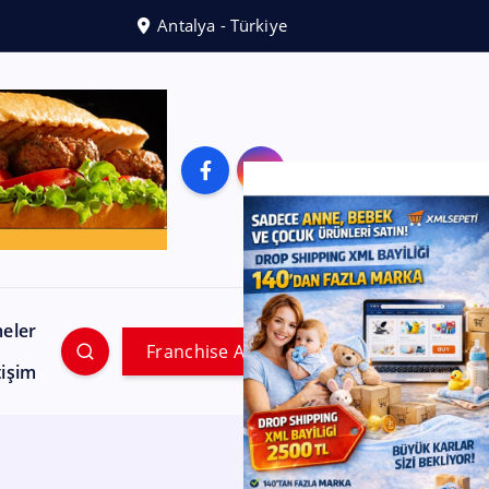
Antalya - Türkiye
meler
Franchise Ara
tişim