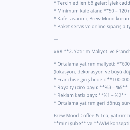
* Tercih edilen bölgeler: İşlek cad
* Minimum kafe alanı: **50 – 120
* Kafe tasarımı, Brew Mood kurums
* Paket servis ve online sipariş a
—
### **2. Yatırım Maliyeti ve Franc
* Ortalama yatırım maliyeti: **600
(lokasyon, dekorasyon ve büyüklüğ
* Franchise giriş bedeli: **100.00
* Royalty (ciro payı): **%3 – %5**
* Reklam katkı payı: **%1 – %2**
* Ortalama yatırım geri dönüş süre
Brew Mood Coffee & Tea, yatırımcı
**mini şube** ve **AVM konsepti*