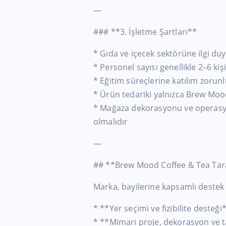
—
### **3. İşletme Şartları**
* Gıda ve içecek sektörüne ilgi duya
* Personel sayısı genellikle 2–6 kiş
* Eğitim süreçlerine katılım zorun
* Ürün tedariki yalnızca Brew Mood
* Mağaza dekorasyonu ve operasyo
olmalıdır
—
## **Brew Mood Coffee & Tea Tar
Marka, bayilerine kapsamlı destek 
* **Yer seçimi ve fizibilite desteği
* **Mimari proje, dekorasyon ve t