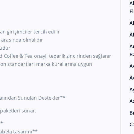
A
F
A
n girişimciler tercih edilir
A
i arasında olmalıdır
A
ludur
B
 Coffee & Tea onaylı tedarik zincirinden sağlanır
n standartları marka kurallarına uygun
A
A
A
afından Sunulan Destekler**
A
paketleri sunar:
Br
**
Ca
abela tasarımı**