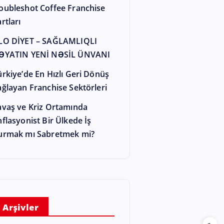
oubleshot Coffee Franchise
rtları
LO DİYET – SAĞLAMLIQLI
ƏYATIN YENİ NƏSİL ÜNVANI
ürkiye’de En Hızlı Geri Dönüş
ağlayan Franchise Sektörleri
avaş ve Kriz Ortamında
nflasyonist Bir Ülkede İş
urmak mı Sabretmek mi?
Arşivler