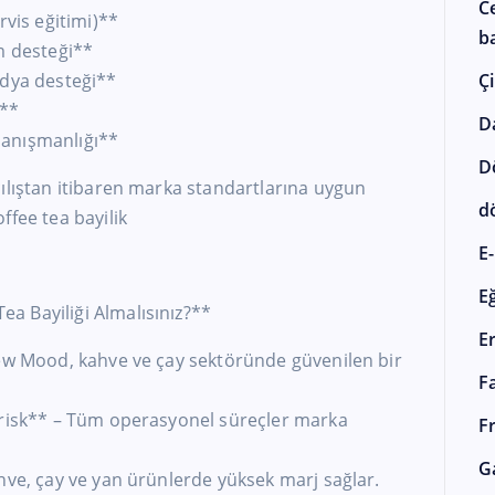
C
rvis eğitimi)**
ba
m desteği**
edya desteği**
Çi
i**
D
danışmanlığı**
D
ılıştan itibaren marka standartlarına uygun
d
ffee tea bayilik
E-
E
ea Bayiliği Almalısınız?**
E
rew Mood, kahve ve çay sektöründe güvenilen bir
F
 risk** – Tüm operasyonel süreçler marka
F
G
hve, çay ve yan ürünlerde yüksek marj sağlar.