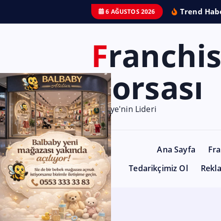
Trend Habe
6 AĞUSTOS 2026
Franchise
Borsası
Türkiye'nin Lideri
Ana Sayfa
Fra
Tedarikçimiz Ol
Rekl