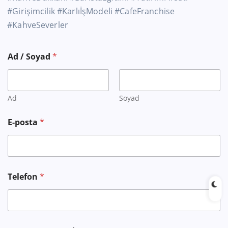
#Girişimcilik #KarlıİşModeli #CafeFranchise
#KahveSeverler
Ad / Soyad
*
Ad
Soyad
E-posta
*
Telefon
*
*