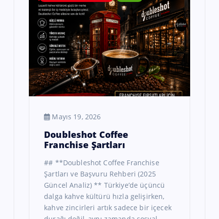
Mayıs 19, 2026
Doubleshot Coffee
Franchise Şartları
## **Doubleshot Coffee Franchise
Şartları ve Başvuru Rehberi (2025
Güncel Analiz) ** Türkiye’de üçüncü
dalga kahve kültürü hızla gelişirken,
kahve zincirleri artık sadece bir içecek
durağı değil, aynı zamanda sosyal…