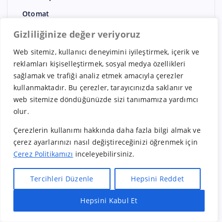
Otomat
Otomotiv
Gizliliğinize değer veriyoruz
Restoran
Web sitemiz, kullanıcı deneyimini iyileştirmek, içerik ve
Rusya Bayilikleri
reklamları kişiselleştirmek, sosyal medya özellikleri
sağlamak ve trafiği analiz etmek amacıyla çerezler
Sağlık
kullanmaktadır. Bu çerezler, tarayıcınızda saklanır ve
Şarküteri
web sitemize döndüğünüzde sizi tanımamıza yardımcı
olur.
Sigortacılık
Sokak Lezzetleri
Çerezlerin kullanımı hakkında daha fazla bilgi almak ve
çerez ayarlarınızı nasıl değiştireceğinizi öğrenmek için
spor
Çerez Politikamızı
inceleyebilirsiniz.
su
Tercihleri Düzenle
Hepsini Reddet
Suudi Arabistan
Uluslararası Bayilikler
Hepsini Kabul Et
Hızlı Bayilik Al
Öneri & Şikayet
Ürün / Tedarik