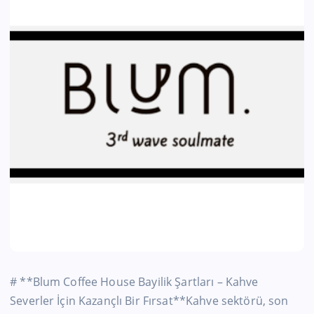
# **Blum Coffee House Bayilik Şartları – Kahve
Severler İçin Kazançlı Bir Fırsat**Kahve sektörü, son