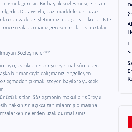
ncelemek gerekir. Bir bayilik sözleşmesi, işinizin
D
belgedir. Dolayısıyla, bazı maddelerden uzak
Şa
 uzun vadede işletmenizin başarısını korur. İşte
A
n önce uzak durmanız gereken en kritik noktalar:
H
T
S
 Olmayan Sözleşmeler**
S
ırımcıyı çok sıkı bir sözleşmeye mahkûm eder.
E
başka bir markayla çalışmanızı engelleyen
K
sözleşmeden çıkmak isteyen bayilere yüksek
ir.
ünüzü kısıtlar. Sözleşmenin makul bir süreyle
 fesih hakkınızın açıkça tanımlanmış olmasına
i- mzalarken nelerden uzak durmalısınız