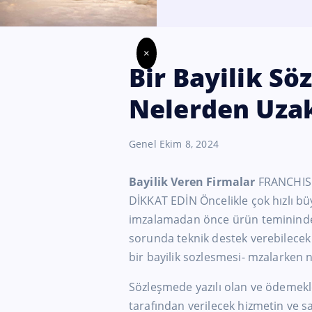
×
Bir Bayilik S
Nelerden Uzak
Genel
Ekim 8, 2024
Bayilik Veren Firmalar
FRANCHIS
DİKKAT EDİN Öncelikle çok hızlı bü
imzalamadan önce ürün temininde 
sorunda teknik destek verebilecek 
bir bayilik sozlesmesi- mzalarken 
Sözleşmede yazılı olan ve ödemekl
tarafından verilecek hizmetin ve s