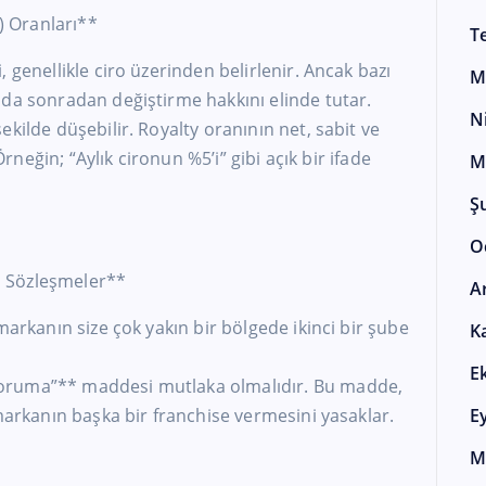
ı) Oranları**
T
 genellikle ciro üzerinden belirlenir. Ancak bazı
M
 da sonradan değiştirme hakkını elinde tutar.
N
kilde düşebilir. Royalty oranının net, sabit ve
 Örneğin; “Aylık cironun %5’i” gibi açık bir ifade
M
Ş
O
 Sözleşmeler**
A
markanın size çok yakın bir bölgede ikinci bir şube
K
E
oruma”** maddesi mutlaka olmalıdır. Bu madde,
 markanın başka bir franchise vermesini yasaklar.
E
M