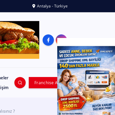
Antalya - Türkiye
meler
Franchise Ara
tişim
ısınız ?