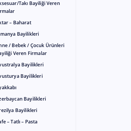
ksesuar/Takı Bayiliği Veren
irmalar
ktar – Baharat
lmanya Bayilikleri
nne / Bebek / Çocuk Ürünleri
ayiliği Veren Firmalar
vustralya Bayilikleri
vusturya Bayilikleri
yakkabı
zerbaycan Bayilikleri
ezilya Bayilikleri
fe – Tatlı – Pasta