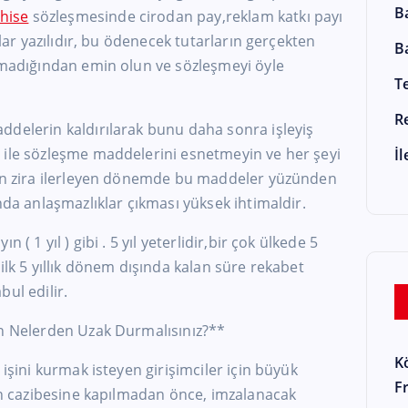
B
hise
sözleşmesinde cirodan pay,reklam katkı payı
rlar yazılıdır, bu ödenecek tutarların gerçekten
B
olmadığından emin olun ve sözleşmeyi öyle
T
R
ddelerin kaldırılarak bunu daha sonra işleyiş
 ile sözleşme maddelerini esnetmeyin ve her şeyi
İ
kün zira ilerleyen dönemde bu maddeler yüzünden
da anlaşmazlıklar çıkması yüksek ihtimaldir.
 ( 1 yıl ) gibi . 5 yıl yeterlidir,bir çok ülkede 5
ilk 5 yıllık dönem dışında kalan süre rekabet
ul edilir.
en Nelerden Uzak Durmalısınız?**
K
 işini kurmak isteyen girişimciler için büyük
F
rın cazibesine kapılmadan önce, imzalanacak