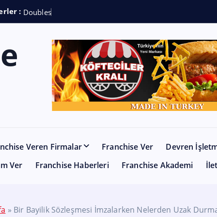
rler :
D
o
u
b
l
e
s
h
o
t
C
o
f
nchise Veren Firmalar
Franchise Ver
Devren İşlet
am Ver
Franchise Haberleri
Franchise Akademi
İle
fa
»
Bir Bayilik Sözleşmesi İmzalarken Nelerden Uzak Durmal