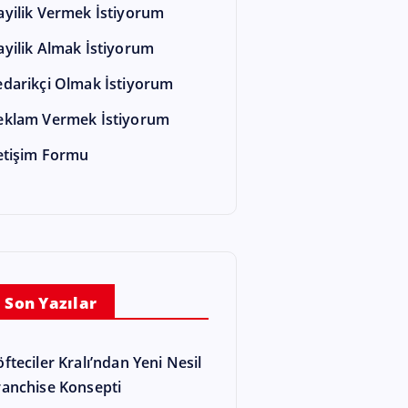
ayilik Vermek İstiyorum
ayilik Almak İstiyorum
edarikçi Olmak İstiyorum
eklam Vermek İstiyorum
letişim Formu
Son Yazılar
öfteciler Kralı’ndan Yeni Nesil
ranchise Konsepti