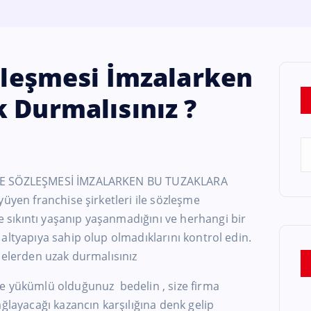
özleşmesi İmzalarken
 Durmalısınız ?
E SÖZLEŞMESİ İMZALARKEN BU TUZAKLARA
yüyen franchise şirketleri ile sözleşme
sıkıntı yaşanıp yaşanmadığını ve herhangi bir
altyapıya sahip olup olmadıklarını kontrol edin.
nelerden uzak durmalısınız
e yükümlü olduğunuz bedelin , size firma
ağlayacağı kazancın karşılığına denk gelip