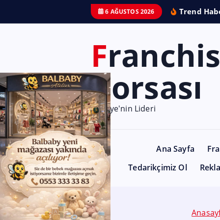
Trend Habe
6 AĞUSTOS 2026
Franchise
Borsası
Türkiye'nin Lideri
Ana Sayfa
Fra
Tedarikçimiz Ol
Rekl
Anasay