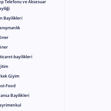
ep Telefonu ve Aksesuar
yiliği
n Bayilikleri
anışmanlık
öner
öner
ticaret-bayilikleri
ğitim
rkek Giyim
ast-Food
ransa Bayilikleri
ayrimenkul