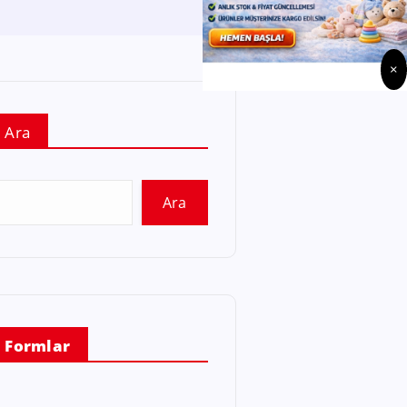
×
Ara
Ara
Formlar