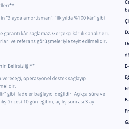
C
dleri**
ba
in “3 ayda amortisman”, “ilk yılda %100 kâr” gibi
Çi
D
 garanti kâr sağlamaz. Gerçekçi kârlılık analizleri,
arı ve referans görüşmeleriyle teyit edilmelidir.
D
d
in Belirsizliği**
E-
E
m vereceği, operasyonel destek sağlayıp
melidir.
E
” gibi ifadeler bağlayıcı değildir. Açıkça süre ve
F
lış öncesi 10 gün eğitim, açılış sonrası 3 ay
F
G