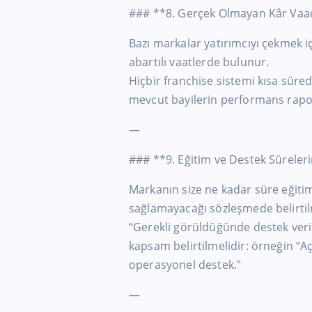
### **8. Gerçek Olmayan Kâr Vaa
Bazı markalar yatırımcıyı çekmek iç
abartılı vaatlerde bulunur.
Hiçbir franchise sistemi kısa sürede
mevcut bayilerin performans raporl
—
### **9. Eğitim ve Destek Sürelerin
Markanın size ne kadar süre eğiti
sağlamayacağı sözleşmede belirtil
“Gerekli görüldüğünde destek verilir
kapsam belirtilmelidir: örneğin “Açı
operasyonel destek.”
—