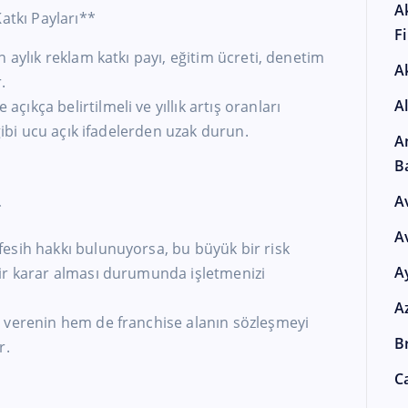
A
atkı Payları**
F
 aylık reklam katkı payı, eğitim ücreti, denetim
A
.
A
ıkça belirtilmeli ve yıllık artış oranları
 gibi ucu açık ifadelerden uzak durun.
A
B
A
*
A
esih hakkı bulunuyorsa, bu büyük bir risk
A
ir karar alması durumunda işletmenizi
A
 verenin hem de franchise alanın sözleşmeyi
Br
r.
Ca