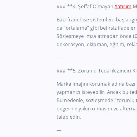
### **4. Şeffaf Olmayan
Yatırım
Ma
Bazı franchise sistemleri, başlangıç
da “ortalama” gibi belirsiz ifadeler
Sözleşmeye imza atmadan önce tüm 
dekorasyon, ekipman, eğitim, reklam
—
### **5. Zorunlu Tedarik Zinciri K
Marka imajını korumak adına bazı fi
yapmanızı isteyebilir. Ancak bu teda
Bu nedenle, sözleşmede “zorunlu te
değerine yakın olmasını ve alterna
talep edin.
—