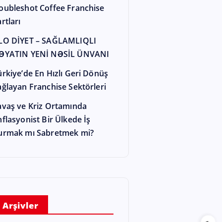
oubleshot Coffee Franchise
rtları
LO DİYET – SAĞLAMLIQLI
ƏYATIN YENİ NƏSİL ÜNVANI
ürkiye’de En Hızlı Geri Dönüş
ağlayan Franchise Sektörleri
avaş ve Kriz Ortamında
nflasyonist Bir Ülkede İş
urmak mı Sabretmek mi?
Arşivler