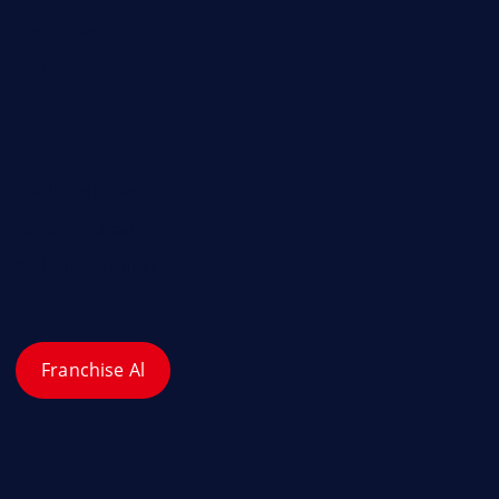
Hakkımızda
İletişim
Gizlilik Politikası
Çerez Politikası
Kullanım Koşulları
Franchise Al