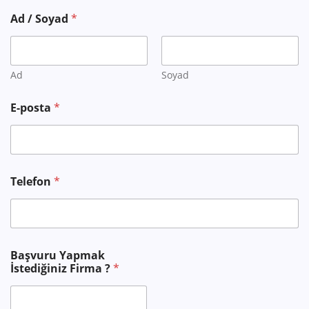
Ad / Soyad
*
Ad
Soyad
E-posta
*
Telefon
*
A
Başvuru Yapmak
d
İstediğiniz Firma ?
*
M
e
s