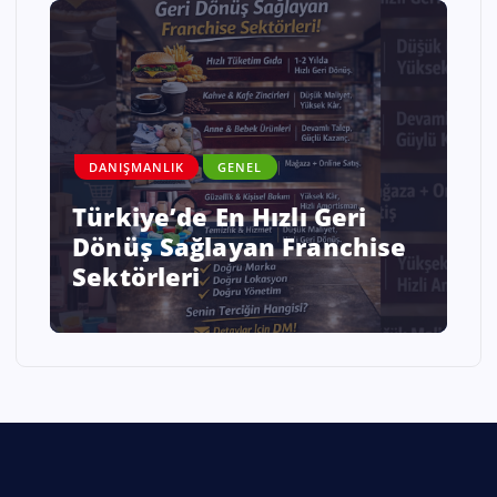
DANIŞMANLIK
GENEL
Savaş ve Kriz Ortamında
se
Enflasyonist Bir Ülkede İş
Kurmak mı Sabretmek mi?