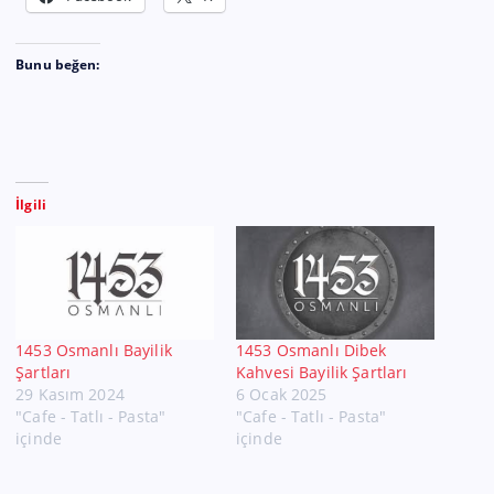
Bunu beğen:
İlgili
1453 Osmanlı Bayilik
1453 Osmanlı Dibek
Şartları
Kahvesi Bayilik Şartları
29 Kasım 2024
6 Ocak 2025
"Cafe - Tatlı - Pasta"
"Cafe - Tatlı - Pasta"
içinde
içinde