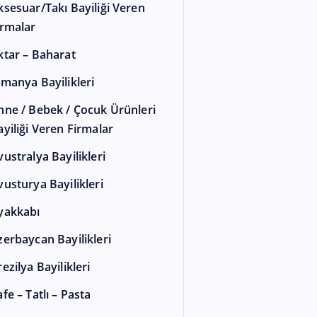
ksesuar/Takı Bayiliği Veren
irmalar
ktar – Baharat
lmanya Bayilikleri
nne / Bebek / Çocuk Ürünleri
ayiliği Veren Firmalar
vustralya Bayilikleri
vusturya Bayilikleri
yakkabı
zerbaycan Bayilikleri
ezilya Bayilikleri
fe – Tatlı – Pasta