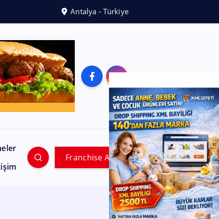
Antalya - Türkiye
meler
Franchise Ara
tişim