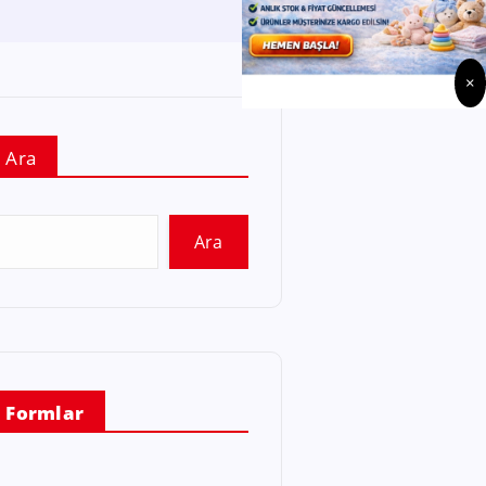
×
Ara
Ara
Formlar