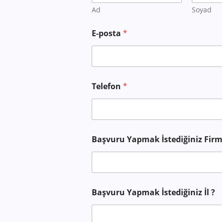
t
Ad
Soyad
a
?
E-posta
*
*
Telefon
*
Başvuru Yapmak İstediğiniz Fir
Başvuru Yapmak İstediğiniz İl ?