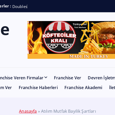
rler :
D
o
u
b
l
e
s
h
o
t
C
o
f
nchise Veren Firmalar
Franchise Ver
Devren İşlet
am Ver
Franchise Haberleri
Franchise Akademi
İle
Anasayfa
»
Atılım Mutfak Bayilik Şartları