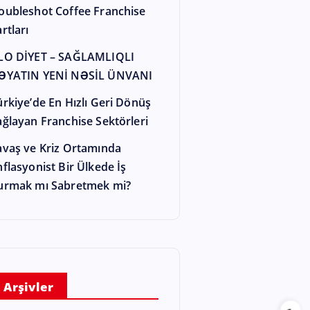
oubleshot Coffee Franchise
rtları
LO DİYET – SAĞLAMLIQLI
ƏYATIN YENİ NƏSİL ÜNVANI
ürkiye’de En Hızlı Geri Dönüş
ağlayan Franchise Sektörleri
avaş ve Kriz Ortamında
nflasyonist Bir Ülkede İş
urmak mı Sabretmek mi?
Arşivler