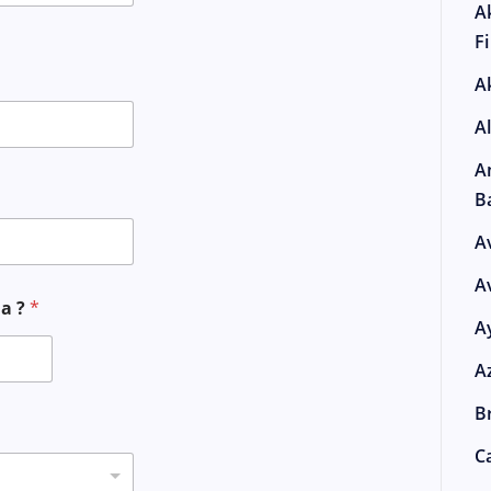
A
F
A
A
A
B
A
A
ma ?
*
A
A
Br
Ca