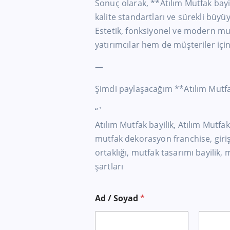
Sonuç olarak, **Atılım Mutfak bayi
kalite standartları ve sürekli büy
Estetik, fonksiyonel ve modern m
yatırımcılar hem de müşteriler için
—
Şimdi paylaşacağım **Atılım Mutfak
“`
Atılım Mutfak bayilik, Atılım Mutfa
mutfak dekorasyon franchise, girişim
ortaklığı, mutfak tasarımı bayilik,
şartları
E
Ad / Soyad
*
-
p
o
s