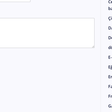
C
ba
Çi
D
D
d
E-
E
E
F
F
G