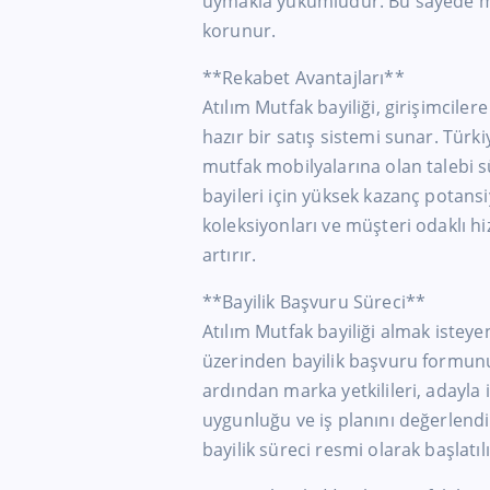
uymakla yükümlüdür. Bu sayede mü
korunur.
**Rekabet Avantajları**
Atılım Mutfak bayiliği, girişimcilere
hazır bir satış sistemi sunar. Türk
mutfak mobilyalarına olan talebi s
bayileri için yüksek kazanç potansi
koleksiyonları ve müşteri odaklı h
artırır.
**Bayilik Başvuru Süreci**
Atılım Mutfak bayiliği almak isteye
üzerinden bayilik başvuru formunu
ardından marka yetkilileri, adayla 
uygunluğu ve iş planını değerlend
bayilik süreci resmi olarak başlatılı