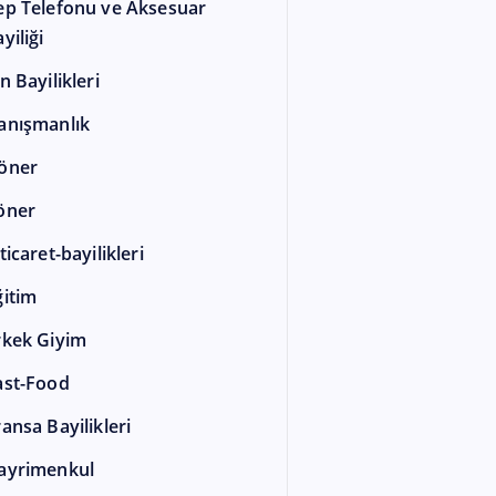
ep Telefonu ve Aksesuar
yiliği
n Bayilikleri
anışmanlık
öner
öner
ticaret-bayilikleri
ğitim
rkek Giyim
ast-Food
ransa Bayilikleri
ayrimenkul