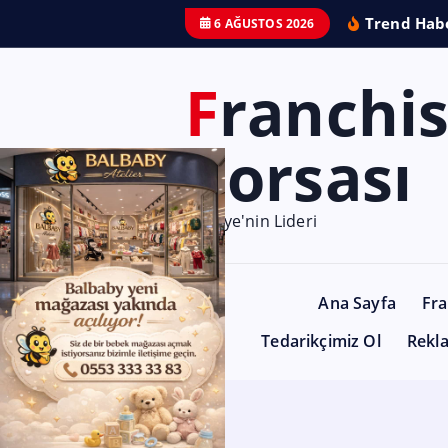
Trend Habe
6 AĞUSTOS 2026
Franchise
Borsası
Türkiye'nin Lideri
Ana Sayfa
Fra
Tedarikçimiz Ol
Rekl