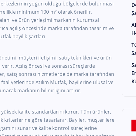
erkezlerinin yoğun olduğu bölgelerde bulunması
D
nellikle minimum 100 m² olarak önerilir.
Şa
alanı ve ürün yerleşimi markanın kurumsal
A
rıca açılış öncesinde marka tarafından tasarım ve
H
tfak bayilik şartları
T
S
netimi, müşteri iletişimi, satış teknikleri ve ürün
S
 verir. Açılış öncesi ve sonrası süreçlerde
E
er, satış sonrası hizmetlerde de marka tarafından
K
 faaliyetlerinde Atılım Mutfak, bayilerine ulusal ve
arak markanın bilinirliğini artırır.
 yüksek kalite standartlarını korur. Tüm ürünler,
lik kriterlerine göre tasarlanır. Bayiler, müşterilere
 gamını sunar ve kalite kontrol süreçlerine