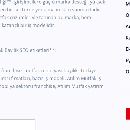
liği**, girişimcilere güçlü marka desteği, yüksek
M
üyen bir sektörde yer alma imkânı sunmaktadır.
O
utfak çözümleriyle tanınan bu marka, hem
 kazançlı bir iş modelidir.
A
K
E
 Bayilik SEO etiketleri**:
E
k franchise, mutfak mobilyası bayilik, Türkiye
O
ci fırsatları, hazır iş modeli, Atılım Mutfak iş
 mobilya sektörü franchise, Atılım Mutfak yatırım