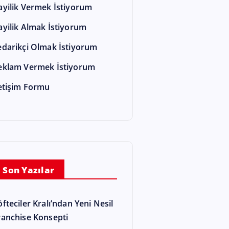
ayilik Vermek İstiyorum
ayilik Almak İstiyorum
edarikçi Olmak İstiyorum
eklam Vermek İstiyorum
letişim Formu
Son Yazılar
öfteciler Kralı’ndan Yeni Nesil
ranchise Konsepti