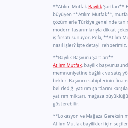
**Atılım Mutfak
Bayilik
Şartları** 
büyüyen **Atılım Mutfak**, mutfak
çözümlerle Türkiye genelinde tanın
modern tasarımlarıyla dikkat çeken 
iş fırsatı sunuyor. Peki, **Atılım M
nasıl işler? İşte detaylı rehberimiz.
**Bayilik Başvuru Şartları**
Atılım Mutfak
, bayilik başvurusund
memnuniyetine bağlılık ve satış yö
bekler. Başvuru sahiplerinin finans
belirlediği yatırım şartlarını kar
yatırım miktarı, mağaza büyüklüğü
gösterebilir.
**Lokasyon ve Mağaza Gereksinim
Atılım Mutfak bayilikleri için seçi