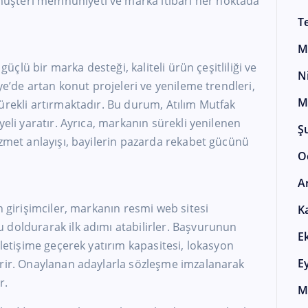
şteri memnuniyeti ve marka itibarı her noktada
T
M
 güçlü bir marka desteği, kaliteli ürün çeşitliliği ve
N
iye’de artan konut projeleri ve yenileme trendleri,
M
ürekli artırmaktadır. Bu durum, Atılım Mutfak
yeli yaratır. Ayrıca, markanın sürekli yenilenen
Ş
izmet anlayışı, bayilerin pazarda rekabet gücünü
O
A
n girişimciler, markanın resmi web sitesi
K
 doldurarak ilk adımı atabilirler. Başvurunun
E
iletişime geçerek yatırım kapasitesi, lokasyon
E
irir. Onaylanan adaylarla sözleşme imzalanarak
r.
M