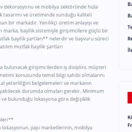
B
Ev dekorasyonu ve mobilya sektöründe hızla
 tasarımı ve üretiminde sunduğu kaliteli
B
an bir markadır. Yenilikçi üretim anlayışı ve
T
marka, bayilik sistemiyle girişimcilere güçlü bir
utfak bayilik şartları** nelerdir ve başvuru süreci
R
 atılım mutfak bayilik şartları
İ
a bulunacak girişimcilerden iş disiplini, müşteri
netimi konusunda temel bilgi sahibi olmalarını
al yeterliliğini belgelemeleri ve markanın
şılayabilecek durumda olmaları gerekir. Minimum
 ve bulunduğu lokasyona göre değişiklik
K
leri**
F
len lokasyonun, yapı marketlerinin, mobilya