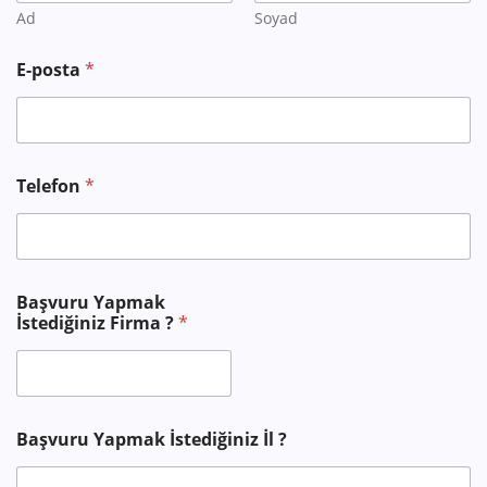
Ad
Soyad
E-posta
*
Telefon
*
F
Başvuru Yapmak
i
İstediğiniz Firma ?
*
r
m
a
Başvuru Yapmak İstediğiniz İl ?