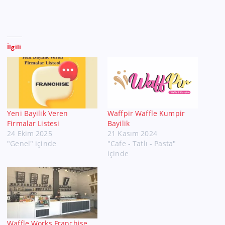
İlgili
Yeni Bayilik Veren
Waffpir Waffle Kumpir
Firmalar Listesi
Bayilik
24 Ekim 2025
21 Kasım 2024
"Genel" içinde
"Cafe - Tatlı - Pasta"
içinde
Waffle Works Franchise