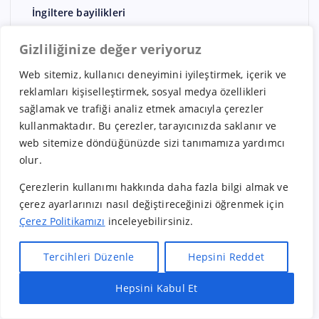
İngiltere bayilikleri
İspanya Bayilikleri
Gizliliğinize değer veriyoruz
İsveç Bayilikleri
Web sitemiz, kullanıcı deneyimini iyileştirmek, içerik ve
İsviçre Bayilikleri
reklamları kişiselleştirmek, sosyal medya özellikleri
İtalya Bayilikleri
sağlamak ve trafiği analiz etmek amacıyla çerezler
kullanmaktadır. Bu çerezler, tarayıcınızda saklanır ve
Japonya Bayilikleri
web sitemize döndüğünüzde sizi tanımamıza yardımcı
Kadın Giyim
olur.
Kanada Bayilikleri
Çerezlerin kullanımı hakkında daha fazla bilgi almak ve
Kargo
çerez ayarlarınızı nasıl değiştireceğinizi öğrenmek için
Çerez Politikamızı
inceleyebilirsiniz.
klima-ısıtma/soğutma
Kozmetik
Tercihleri Düzenle
Hepsini Reddet
Kuru Temizleme
Hepsini Kabul Et
Hızlı Bayilik Al
Öneri & Şikayet
kuruyemiş